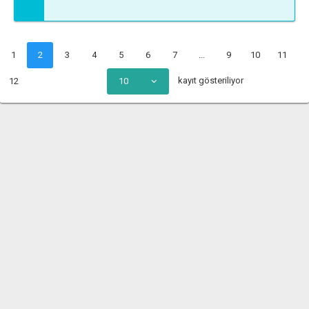
1
2
3
4
5
6
7
...
9
10
11
kayıt gösteriliyor
12
10