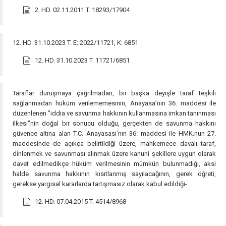
2. HD. 02.11.2011 T. 18293/17904
12. HD. 31.10.2023 T. E: 2022/11721, K: 6851
12. HD. 31.10.2023 T. 11721/6851
Taraflar duruşmaya çağrılmadan, bir başka deyişle taraf teşkili
sağlanmadan hüküm verilememesinin, Anayasa’nın 36. maddesi ile
düzenlenen "iddia ve savunma hakkının kullanmasına imkan tanınması
ilkesi"nin doğal bir sonucu olduğu, gerçekten de savunma hakkını
güvence altına alan T.C. Anayasası’nın 36. maddesi ile HMK.nun 27.
maddesinde de açıkça belirtildiği üzere, mahkemece davalı taraf,
dinlenmek ve savunması alınmak üzere kanuni şekillere uygun olarak
davet edilmedikçe hüküm verilmesinin mümkün bulunmadığı, aksi
halde savunma hakkının kısıtlanmış sayılacağının, gerek öğreti,
gerekse yargısal kararlarda tartışmasız olarak kabul edildiği-
12. HD. 07.04.2015 T. 4514/8968