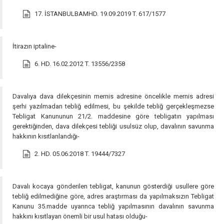
17. İSTANBULBAMHD. 19.09.2019 T. 617/1577
İtirazın iptaline-
6. HD. 16.02.2012 T. 13556/2358
Davalıya dava dilekçesinin mernis adresine öncelikle mernis adresi
şerhi yazılmadan tebliğ edilmesi, bu şekilde tebliğ gerçekleşmezse
Tebligat Kanununun 21/2. maddesine göre tebligatın yapılması
gerektiğinden, dava dilekçesi tebliği usulsüz olup, davalının savunma
hakkının kısıtlanlandığı-
2. HD. 05.06.2018 T. 19444/7327
Davalı kocaya gönderilen tebligat, kanunun gösterdiği usullere göre
tebliğ edilmediğine göre, adres araştırması da yapılmaksızın Tebligat
Kanunu 35.madde uyarınca tebliğ yapılmasının davalının savunma
hakkını kısıtlayan önemli bir usul hatası olduğu-