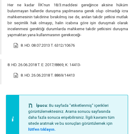
Her ne kadar İİK'nun 18/3.maddesi gereğince aksine hüküm
bulunmayan hallerde duruşma yapılmasına gerek olup olmadığı icra
mahkemesinin takdirine bırakılmış ise de, anılan takdir yetkisi mutlak
bir seçimlik hak olmayıp, halin icabına göre işin duruşmalı olarak
incelenmesi gerektiği durumlarda mahkeme takdir yetkisini duruşma
yapmaktan yana kullanmasının gerekeceği-
8. HD. 08.07.2013 T. 6312/10676
8. HD. 26.06.2018 T. E: 2017/8869, K: 14413-
8. HD. 26.06.2018 T. 8869/14413
İpucu:
Bu sayfada "etiketlenmiş" içerikleri
görüntülemektesiniz. Arama sonucu sayfasında
daha fazla sonuca erişebilirsiniz. İlgili kavramı tüm
sitede aratmak ve bu sonuçları görüntülemek için
lütfen tıklayın.