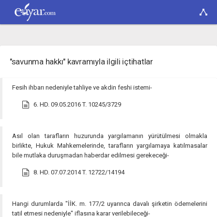
"savunma hakkı" kavramıyla ilgili içtihatlar
Fesih ihbarı nedeniyle tahliye ve akdin feshi istemi-
6. HD. 09.05.2016 T. 10245/3729
Asıl olan tarafların huzurunda yargılamanın yürütülmesi olmakla
birlikte, Hukuk Mahkemelerinde, tarafların yargılamaya katılmasalar
bile mutlaka duruşmadan haberdar edilmesi gerekeceği-
8. HD. 07.07.2014 T. 12722/14194
Hangi durumlarda "İİK. m. 177/2 uyarınca davalı şirketin ödemelerini
tatil etmesi nedeniyle" iflasına karar verilebileceği-