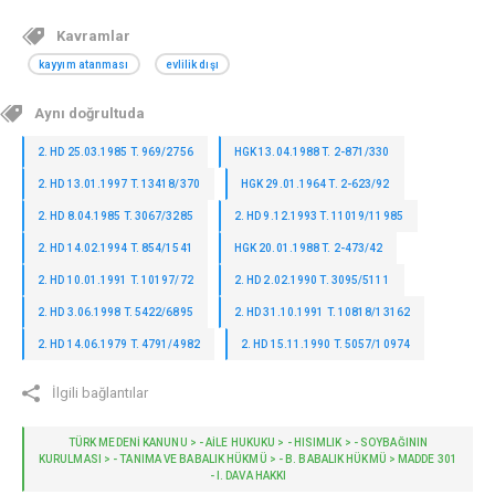
Kavramlar
kayyım atanması
evlilik dışı
Aynı doğrultuda
2. HD 25.03.1985 T. 969/2756
HGK 13.04.1988 T. 2-871/330
2. HD 13.01.1997 T. 13418/370
HGK 29.01.1964 T. 2-623/92
2. HD 8.04.1985 T. 3067/3285
2. HD 9.12.1993 T. 11019/11985
2. HD 14.02.1994 T. 854/1541
HGK 20.01.1988 T. 2-473/42
2. HD 10.01.1991 T. 10197/72
2. HD 2.02.1990 T. 3095/5111
2. HD 3.06.1998 T. 5422/6895
2. HD 31.10.1991 T. 10818/13162
2. HD 14.06.1979 T. 4791/4982
2. HD 15.11.1990 T. 5057/10974
İlgili bağlantılar
TÜRK MEDENİ KANUNU > - AILE HUKUKU > - HISIMLIK > - SOYBAĞININ
KURULMASI > - TANIMA VE BABALIK HÜKMÜ > - B. BABALIK HÜKMÜ > MADDE 301
- I. DAVA HAKKI