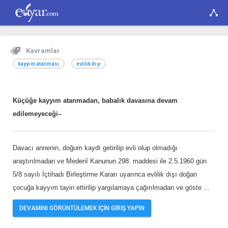
Kavramlar
kayyım atanması
evlilik dışı
Küçüğe kayyım atanmadan, babalık davasına devam
edilemeyeceği–
Davacı annenin, doğum kaydı getirilip evli olup olmadığı
araştırılmadan ve Medenî Kanunun 298. maddesi ile 2.5.1960 gün
5/8 sayılı İçtihadı Birleştirme Kararı uyarınca evlilik dışı doğan
çocuğa kayyım tayin ettirilip yargılamaya çağırılmadan ve göste
...
DEVAMINI GÖRÜNTÜLEMEK İÇİN GİRİŞ YAPIN