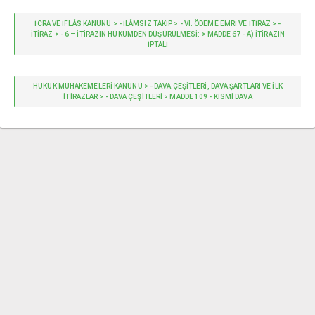
İCRA VE İFLÂS KANUNU > - İLÂMSIZ TAKIP > - VI. ÖDEME EMRİ VE İTİRAZ > -
İTİRAZ > - 6 – İTIRAZIN HÜKÜMDEN DÜŞÜRÜLMESI: > MADDE 67 - A) İTIRAZIN
IPTALI
HUKUK MUHAKEMELERİ KANUNU > - DAVA ÇEŞITLERI, DAVA ŞARTLARI VE İLK
İTIRAZLAR > - DAVA ÇEŞITLERI > MADDE 109 - KISMI DAVA