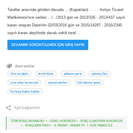
Taraflar arasında görülen davada ... (Kapatılan) ... .... Asliye Ticaret
Mahkemesi'nce verilen .../.../2013 gün ve 2013/326 - 2013/437 sayılı
kararı onayan Daire'nin 02/03/2016 gün ve 2015/14297 - 2016/2345
sayılı kararı aleyhinde davalı vekili taraf
...
DEVAMINI GÖRÜNTÜLEMEK İÇİN GİRİŞ YAPIN
Kavramlar
itirazın iptali
kısmi dava
yabancı para
işlemiş faiz
icra inkar tazminatı
işleyecek faiz
fiili ödeme günü
fazlaya ilişkin haklar
İlgili bağlantılar
TÜRK BORÇLAR KANUNU > - GENEL HÜKÜMLER > - BORÇ İLIŞKISININ HÜKÜMLERI
> - BORÇLARIN İFASI > - D. ÖDEME > MADDE 99 - I. ÜLKE PARASI ILE