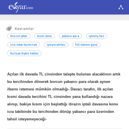
Kavramlar
itirazın iptali
kısmi dava
yabancı para
işlemiş faiz
icra inkar tazminatı
işleyecek faiz
fiili ödeme günü
fazlaya ilişkin haklar
Açılan ilk davada TL cinsinden talepte bulunan alacaklının artık
bu tercihinden dönerek borcun yabancı para olarak aynen
ifasını istemesi mümkün olmadığı- Davacı tarafın, ilk açılan
kısmi davada tercihini TL cinsinden yana kullandığı nazara
alınıp, bakiye kısım için başlattığı itirazın iptali davasına konu
icra takibinde bu tercihinden dönüp yabancı para üzerinden
tahsil isteyemeyeceği-