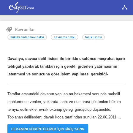
Kavramlar
hukuki dinlenilme hakkı
savunma hakkı
tanık listesi
Davalıya, davacı delil listesi ile birlikte usulünce meşruhat içerir
tebligat yapılarak tanıkları için gerekli giderleri yatırmasının
istenmesi ve sonucuna göre işlem yapılması gerektiği-
Taraflar arasındaki davanın yapılan muhakemesi sonunda mahalli
mahkemece verilen, yukarıda tarihi ve numarası gösterilen hüküm
temyiz edilmekle, evrak okunup gereği görüşülüp düşünüldü:
Toplanan delillerden; davalı koca tarafından sunulan 22.06.2011
...
DEVAMINI GÖRÜNTÜLEMEK İÇİN GİRİŞ YAPIN