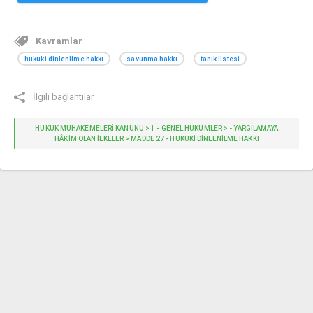
Kavramlar
hukuki dinlenilme hakkı
savunma hakkı
tanık listesi
İlgili bağlantılar
HUKUK MUHAKEMELERİ KANUNU > 1 - GENEL HÜKÜMLER > - YARGILAMAYA
HÂKIM OLAN İLKELER > MADDE 27 - HUKUKI DINLENILME HAKKI