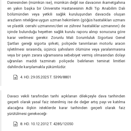
Dairesinden (mümkün ise), mümkün değil ise davacının ikametgahına
en yakın başka bir Üniversite Hastanesinin Adli Tıp Anabilim Dalı
bölümünden veya yetkili sağlık kuruluşundan davacıda oluşan
arazların niteliğine uygun uzman hekimlerin (göğüs hastalıkları uzmanı
ve plastik cerrahi uzmanının/deri ve zührevi hastalıklar uzmanının) de
içinde bulunduğu heyetten sağlık kurulu raporu alınıp sonucuna göre
karar verilmesi gerekir. Zorunlu Mali Sorumluluk Sigortasi Genel
Şartları gereği sigorta şirketi, poliçede tanımlanan motorlu aracın
işletilmesi sırasında, üçüncü şahısların ölümüne veya yaralanmasına
veya bir şeyin zarara uğramasına sebebiyet vermiş olmasından dolayı
uğranılan maddi tazminatı poliçede belirlenen teminat limitleri
dahilinde karşılamakla yükümlüdür.
4. HD. 29.05.2025 T. 5399/8801
Davacı vekili tarafından tarihi açıklanan dilekçeyle dava tarihinden
geçerli olarak yasal faiz istenilmiş ise de değer artış payı ve katılma
alacağına ilişkin isteklerde karar tarihinden geçerli olarak faiz
yürütülmesi gerekeceği-
8. HD. 10.12.2012 T. 4285/12050