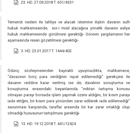
23. HD. 27.09.2018 T. 651/4331
Temerrüt nedeni ile tahliye ve alacak istemine ilişkin davanın sulh
hukuk mahkemesinde; ecr-i misil alacağına yönelik davanın asliye
hukuk mahkemesinde görülmesi gerektiği- Görevin yargılamanın her
aşamasında resen gözetilmesi gerektiği-
3. HD. 23.01.2017 T. 1444/402
Ödünç sözleşmesinden kaynaklı uyuşmazlıkta, mahkemece,
"davacının borç para verdiğinin ispat edilemediği" gerekçesi ile
davanın reddine karar verilmiş ise de; davalının soruşturma ve
kovuşturma sırasındaki beyanlarında "miktarı tartışma konusu
olmayan parayı borsada işlem yapmak üzere aldığını, bir kısım parayı
iade ettiğini, bir kısım para yönünden zarar edilerek iade edilemediği"
savunması karşısında, taraflar arasında bir kar zarar ortaklığı olup
olmadığı hususunun tartışılması gerektiği-
13. HD. 19.12.2018 T. 441/12424