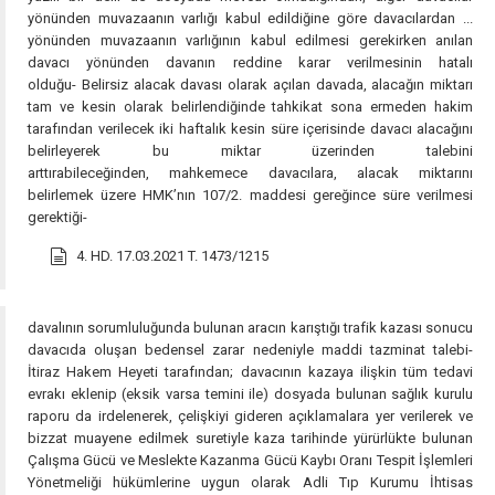
yönünden muvazaanın varlığı kabul edildiğine göre davacılardan ...
yönünden muvazaanın varlığının kabul edilmesi gerekirken anılan
davacı yönünden davanın reddine karar verilmesinin hatalı
olduğu- Belirsiz alacak davası olarak açılan davada, alacağın miktarı
tam ve kesin olarak belirlendiğinde tahkikat sona ermeden hakim
tarafından verilecek iki haftalık kesin süre içerisinde davacı alacağını
belirleyerek bu miktar üzerinden talebini
arttırabileceğinden, mahkemece davacılara, alacak miktarını
belirlemek üzere HMK’nın 107/2. maddesi gereğince süre verilmesi
gerektiği-
4. HD. 17.03.2021 T. 1473/1215
davalının sorumluluğunda bulunan aracın karıştığı trafik kazası sonucu
davacıda oluşan bedensel zarar nedeniyle maddi tazminat talebi-
İtiraz Hakem Heyeti tarafından; davacının kazaya ilişkin tüm tedavi
evrakı eklenip (eksik varsa temini ile) dosyada bulunan sağlık kurulu
raporu da irdelenerek, çelişkiyi gideren açıklamalara yer verilerek ve
bizzat muayene edilmek suretiyle kaza tarihinde yürürlükte bulunan
Çalışma Gücü ve Meslekte Kazanma Gücü Kaybı Oranı Tespit İşlemleri
Yönetmeliği hükümlerine uygun olarak Adli Tıp Kurumu İhtisas