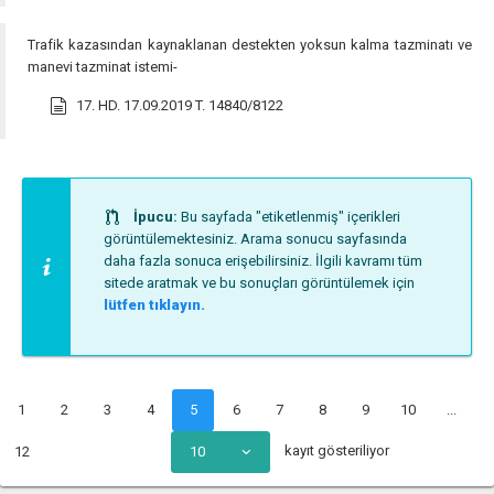
Trafik kazasından kaynaklanan destekten yoksun kalma tazminatı ve
manevi tazminat istemi-
17. HD. 17.09.2019 T. 14840/8122
İpucu:
Bu sayfada "etiketlenmiş" içerikleri
görüntülemektesiniz. Arama sonucu sayfasında
daha fazla sonuca erişebilirsiniz. İlgili kavramı tüm
sitede aratmak ve bu sonuçları görüntülemek için
lütfen tıklayın.
1
2
3
4
5
6
7
8
9
10
...
kayıt gösteriliyor
12
10