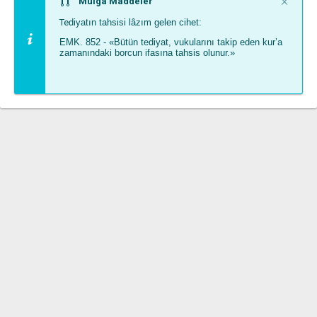
Clos
×
Mülga Maddeler
Te
diyatın tahsisi lâzım gelen cihet:
EMK. 852 - «Bütün tediyat, vukularını takip eden kur’a
zamanındaki borcun ifasına tahsis olunur.»