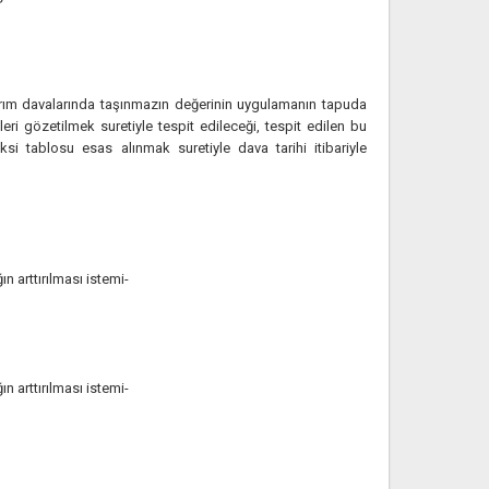
tırım davalarında taşınmazın değerinin uygulamanın tapuda
kleri gözetilmek suretiyle tespit edileceği, tespit edilen bu
ksi tablosu esas alınmak suretiyle dava tarihi itibariyle
n arttırılması istemi-
n arttırılması istemi-