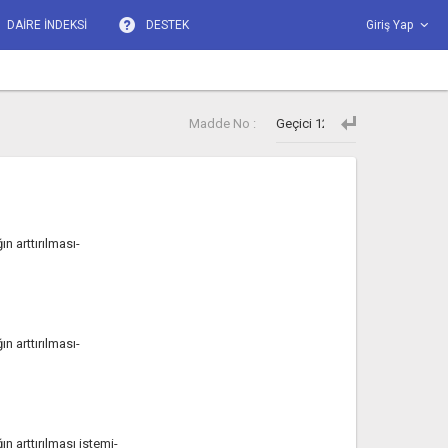
DAİRE İNDEKSİ
DESTEK
Giriş Yap
Madde No :
n arttırılması-
n arttırılması-
n arttırılması istemi-