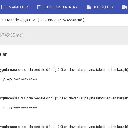
MAKALELER
HUKUKİ MÜTALÂLAR
DİLEKÇELER
 > Madde Geçici 12 - (Ek: 20/8/2016-6745/35 md.)
-6745/35 md.)
tlar
ygulaması sırasında bedele dönüştürülen davacılar payına takdir edilen karşılığı
5. HD.
**** **** *****
ygulaması sırasında bedele dönüştürülen davacılar payına takdir edilen karşılığı
5. HD.
**** **** *****
ygulaması sırasında bedele dönüştürülen davacılar payına takdir edilen karşılığı