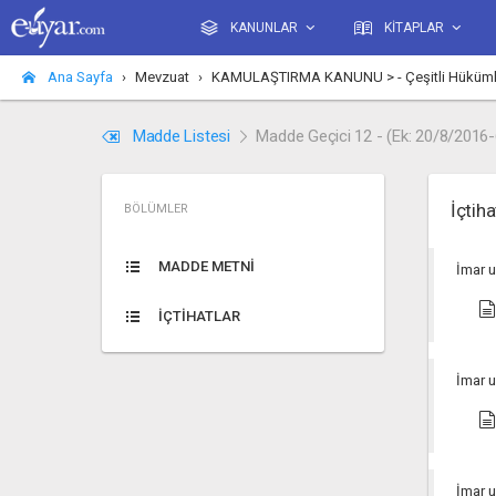
KANUNLAR
KİTAPLAR
Ana Sayfa
Mevzuat
KAMULAŞTIRMA KANUNU > - Çeşitli Hükümler
Madde Listesi
Madde Geçici 12 - (Ek: 20/8/2016
İçtiha
BÖLÜMLER
MADDE METNİ
İmar u
İÇTİHATLAR
İmar u
İmar u