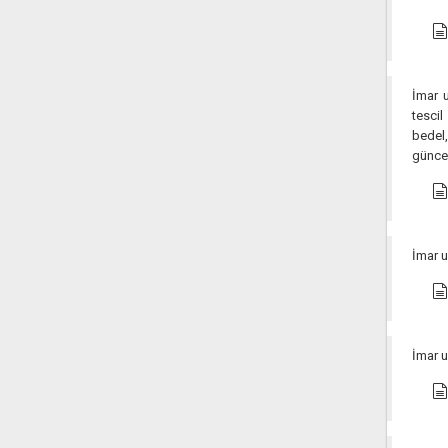
İmar u
tescil
bedel,
güncel
İmar u
İmar u