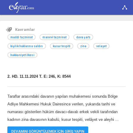
Kavramlar
maddi tazminat
manevi tazminat
dava şartı
kişilik haklarına saldırı
kusur tespiti
zina
velayet
hakkaniyet ilkesi
2. HD. 11.11.2024 T. E: 246, K: 8544
Taraflar arasındaki davanın yapılan muhakemesi sonunda Bölge
Adliye Mahkemesi Hukuk Dairesince verilen, yukarıda tarihi ve
numarası gösterilen hüküm davacı-davalı erkek vekili tarafından
kadının zina davasının kabulü, kusur tespiti, velâyet ve aleyhi
...
DEVAMINI GÖRÜNTÜLEMEK İÇİN GİRİŞ YAPIN