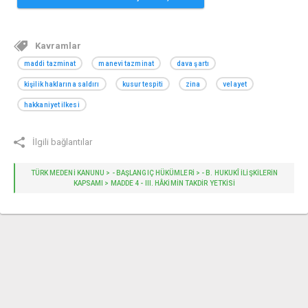
Kavramlar
maddi tazminat
manevi tazminat
dava şartı
kişilik haklarına saldırı
kusur tespiti
zina
velayet
hakkaniyet ilkesi
İlgili bağlantılar
TÜRK MEDENİ KANUNU > - BAŞLANGIÇ HÜKÜMLERI > - B. HUKUKÎ ILIŞKILERIN
KAPSAMI > MADDE 4 - III. HÂKIMIN TAKDIR YETKISI