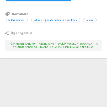
Kavramlar
tedbir nafakası
evlilik birliğinin temelinden sarsılması
hakaret
İlgili bağlantılar
TÜRK MEDENİ KANUNU > - AILE HUKUKU > - EVLİLİK HUKUKU > - BOŞANMA > - A.
BOŞANMA SEBEPLERI > MADDE 166 - VI. EVLILIK BIRLIĞININ SARSILMASI