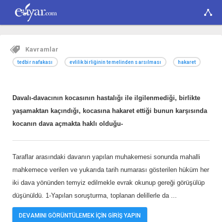
Kavramlar
tedbir nafakası
evlilik birliğinin temelinden sarsılması
hakaret
Davalı-davacının kocasının hastalığı ile ilgilenmediği, birlikte
yaşamaktan kaçındığı, kocasına hakaret ettiği bunun karşısında
kocanın dava açmakta haklı olduğu-
Taraflar arasındaki davanın yapılan muhakemesi sonunda mahalli
mahkemece verilen ve yukarıda tarih numarası gösterilen hüküm her
iki dava yönünden temyiz edilmekle evrak okunup gereği görüşülüp
düşünüldü. 1-Yapılan soruşturma, toplanan delillerle da
...
DEVAMINI GÖRÜNTÜLEMEK İÇİN GİRİŞ YAPIN