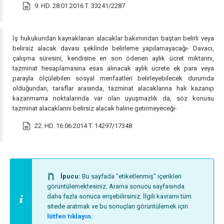
9. HD. 28.01.2016 T. 33241/2287
İş hukukundan kaynaklanan alacaklar bakımından baştan belirli veya
belirsiz alacak davası şeklinde belirleme yapılamayacağı- Davacı,
çalışma süresini, kendisine en son ödenen aylık ücret miktarını,
tazminat hesaplamasına esas alınacak aylık ücrete ek para veya
parayla ölçülebilen sosyal menfaatleri belirleyebilecek durumda
olduğundan, taraflar arasında, tazminat alacaklarına hak kazanıp
kazanmama noktalarında var olan uyuşmazlık da, söz konusu
tazminat alacaklarını belirsiz alacak haline getirmeyeceği-
22. HD. 16.06.2014 T. 14297/17348
İpucu:
Bu sayfada "etiketlenmiş" içerikleri
görüntülemektesiniz. Arama sonucu sayfasında
daha fazla sonuca erişebilirsiniz. İlgili kavramı tüm
sitede aratmak ve bu sonuçları görüntülemek için
lütfen tıklayın.