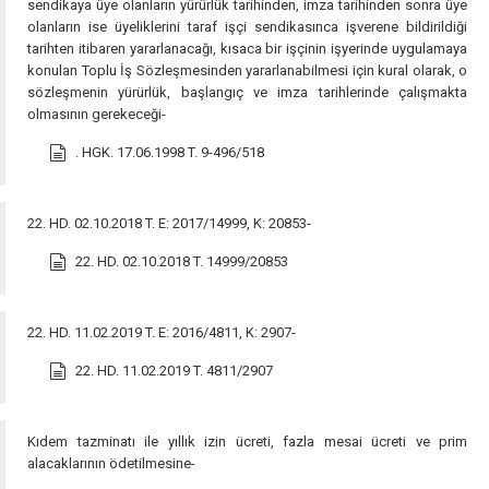
sendikaya üye olanların yürürlük tarihinden, imza tarihinden sonra üye
olanların ise üyeliklerini taraf işçi sendikasınca işverene bildirildiği
tarihten itibaren yararlanacağı, kısaca bir işçinin işyerinde uygulamaya
konulan Toplu İş Sözleşmesinden yararlanabilmesi için kural olarak, o
sözleşmenin yürürlük, başlangıç ve imza tarihlerinde çalışmakta
olmasının gerekeceği-
. HGK. 17.06.1998 T. 9-496/518
22. HD. 02.10.2018 T. E: 2017/14999, K: 20853-
22. HD. 02.10.2018 T. 14999/20853
22. HD. 11.02.2019 T. E: 2016/4811, K: 2907-
22. HD. 11.02.2019 T. 4811/2907
Kıdem tazminatı ile yıllık izin ücreti, fazla mesai ücreti ve prim
alacaklarının ödetilmesine-