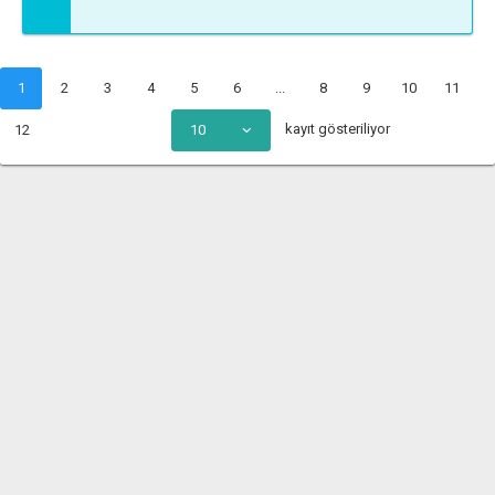
1
2
3
4
5
6
...
8
9
10
11
kayıt gösteriliyor
12
10