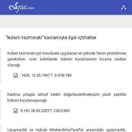
"kıdem tazminatı" kavramıyla ilgili içtihatlar
Kıdem tazminatı için mevduata uygulanan en yüksek faizin yürütülmesi
gerekirken, oran belirtilerek hüküm kurulmasının bozma nedeni
olacağı-
. HGK. 12.03.1997 T. 9-918/189
Katılma yoluyla istinaf talebi değerlendirilmeksizin yazılı şekilde
hüküm kurulamayacağı-
9. HD. 06.03.2025 T. 243/2400
Uyuşmazlık ve Hukuki NitelendirmeTaraflar arasındaki uyuşmazlık,