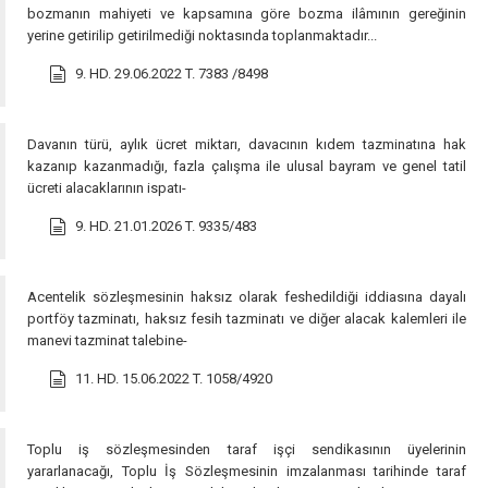
bozmanın mahiyeti ve kapsamına göre bozma ilâmının gereğinin
yerine getirilip getirilmediği noktasında toplanmaktadır...
9. HD. 29.06.2022 T. 7383 /8498
Davanın türü, aylık ücret miktarı, davacının kıdem tazminatına hak
kazanıp kazanmadığı, fazla çalışma ile ulusal bayram ve genel tatil
ücreti alacaklarının ispatı-
9. HD. 21.01.2026 T. 9335/483
Acentelik sözleşmesinin haksız olarak feshedildiği iddiasına dayalı
portföy tazminatı, haksız fesih tazminatı ve diğer alacak kalemleri ile
manevi tazminat talebine-
11. HD. 15.06.2022 T. 1058/4920
Toplu iş sözleşmesinden taraf işçi sendikasının üyelerinin
yararlanacağı, Toplu İş Sözleşmesinin imzalanması tarihinde taraf