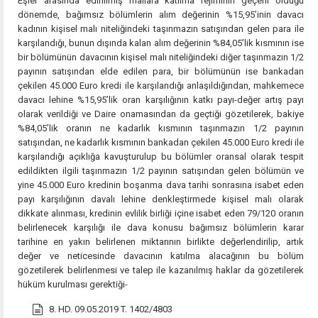
Eşler arasında edinilmiş mallara katılma rejiminin geçerli olduğu
dönemde, bağımsız bölümlerin alım değerinin %15,95’inin davacı
kadının kişisel malı niteliğindeki taşınmazın satışından gelen para ile
karşılandığı, bunun dışında kalan alım değerinin %84,05’lik kısmının ise
bir bölümünün davacının kişisel malı niteliğindeki diğer taşınmazın 1/2
payının satışından elde edilen para, bir bölümünün ise bankadan
çekilen 45.000 Euro kredi ile karşılandığı anlaşıldığından, mahkemece
davacı lehine %15,95’lik oran karşılığının katkı payı-değer artış payı
olarak verildiği ve Daire onamasından da geçtiği gözetilerek, bakiye
%84,05’lik oranın ne kadarlık kısmının taşınmazın 1/2 payının
satışından, ne kadarlık kısmının bankadan çekilen 45.000 Euro kredi ile
karşılandığı açıklığa kavuşturulup bu bölümler oransal olarak tespit
edildikten ilgili taşınmazın 1/2 payının satışından gelen bölümün ve
yine 45.000 Euro kredinin boşanma dava tarihi sonrasına isabet eden
payı karşılığının davalı lehine denkleştirmede kişisel malı olarak
dikkate alınması, kredinin evlilik birliği içine isabet eden 79/120 oranın
belirlenecek karşılığı ile dava konusu bağımsız bölümlerin karar
tarihine en yakın belirlenen miktarının birlikte değerlendirilip, artık
değer ve neticesinde davacının katılma alacağının bu bölüm
gözetilerek belirlenmesi ve talep ile kazanılmış haklar da gözetilerek
hüküm kurulması gerektiği-
8. HD. 09.05.2019 T. 1402/4803