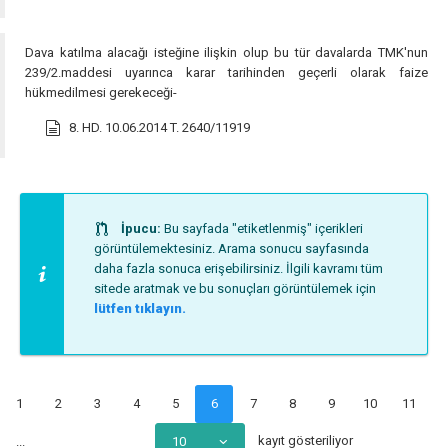
Dava katılma alacağı isteğine ilişkin olup bu tür davalarda TMK'nun
239/2.maddesi uyarınca karar tarihinden geçerli olarak faize
hükmedilmesi gerekeceği-
8. HD. 10.06.2014 T. 2640/11919
İpucu:
Bu sayfada "etiketlenmiş" içerikleri
görüntülemektesiniz. Arama sonucu sayfasında
daha fazla sonuca erişebilirsiniz. İlgili kavramı tüm
sitede aratmak ve bu sonuçları görüntülemek için
lütfen tıklayın.
1
2
3
4
5
6
7
8
9
10
11
kayıt gösteriliyor
...
10