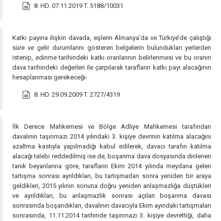
8. HD. 07.11.2019 T. 5188/10031
Katkı payına ilişkin davada, eşlerin Almanya'da ve Türkiye’de çalıştığı
süre ve gelir durumlarını gösteren belgelerin bulundukları yerlerden
istenip, edinme tarihindeki katkı oranlarının belirlenmesi ve bu oranın
dava tarihindeki değerleri ile çarpılarak tarafların katkı payı alacağının
hesaplanması gerekeceği-
8. HD. 29.09.2009 T. 2727/4319
İlk Derece Mahkemesi ve Bölge Adliye Mahkemesi tarafından
davalının taşınmazı 2014 yılındaki 3. kişiye devrinin katılma alacağını
azaltma kastıyla yapılmadığı kabul edilerek, davacı tarafın katılma
alacağı talebi reddedilmiş ise de, boşanma dava dosyasında dinlenen
tanık beyanlarına göre, tarafların Ekim 2014 yılında meydana gelen
tartışma sonrası ayrıldıkları, bu tartışmadan sonra yeniden bir araya
geldikleri, 2015 yılının sonuna doğru yeniden anlaşmazlığa düştükleri
ve ayrıldıkları, bu anlaşmazlık sonrası açılan boşanma davası
sonrasında boşandıkları, davalının davacıyla Ekim ayındaki tartışmaları
sonrasında, 11.11.2014 tarihinde taşınmazı 3. kişiye devrettiği, daha