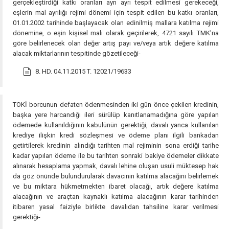
gerçekleştirdiği katkı oranları ayrı ayrı tespit edilmesi gerekeceği,
eşlerin mal ayrılığı rejimi dönemi için tespit edilen bu katkı oranları,
01.01.2002 tarihinde başlayacak olan edinilmiş mallara katılma rejimi
dönemine, o eşin kişisel malı olarak geçirilerek, 4721 sayılı TMK'na
göre belirlenecek olan değer artış payı ve/veya artık değere katılma
alacak miktarlarının tespitinde gözetileceği-
8. HD. 04.11.2015 T. 12021/19633
TOKİ borcunun defaten ödenmesinden iki gün önce çekilen kredinin,
başka yere harcandığı ileri sürülüp kanıtlanamadığına göre yapılan
ödemede kullanıldığının kabulünün gerektiği, davalı yanca kullanılan
krediye ilişkin kredi sözleşmesi ve ödeme planı ilgili bankadan
getirtilerek kredinin alındığı tarihten mal rejiminin sona erdiği tarihe
kadar yapılan ödeme ile bu tarihten sonraki bakiye ödemeler dikkate
alınarak hesaplama yapmak, davalı lehine oluşan usuli müktesep hak
da göz önünde bulundurularak davacının katılma alacağını belirlemek
ve bu miktara hükmetmekten ibaret olacağı, artık değere katılma
alacağının ve araçtan kaynaklı katılma alacağının karar tarihinden
itibaren yasal faiziyle birlikte davalıdan tahsiline karar verilmesi
gerektiği-