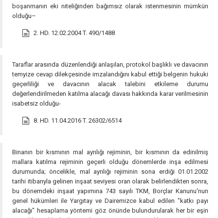
boşanmanın eki niteliğinden bağımsız olarak istenmesinin mümkün
olduğu–
2. HD. 12.02.2004 T. 490/1488
Taraflar arasında düzenlendiği anlaşılan, protokol başlıklı ve davacının
temyize cevap dilekçesinde imzalandığını kabul ettiği belgenin hukuki
geçerliliği ve davacının alacak talebini etkileme durumu
değerlendirilmeden katılma alacağı davası hakkında karar verilmesinin
isabetsiz olduğu-
8. HD. 11.04.2016 T. 26302/6514
Binanın bir kısmının mal ayrılığı rejiminin, bir kısmının da edinilmiş
mallara katılma rejiminin geçerli olduğu dönemlerde inşa edilmesi
durumunda; öncelikle, mal ayrılığı rejiminin sona erdiği 01.01.2002
tarihi itibarıyla gelinen inşaat seviyesi oran olarak belirlendikten sonra,
bu dönemdeki inşaat yapımına 743 sayılı TKM, Borçlar Kanunu'nun
genel hükümleri ile Yargıtay ve Dairemizce kabul edilen "katkı payı
alacağı" hesaplama yöntemi göz önünde bulundurularak her bir eşin