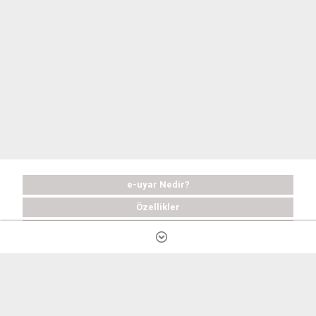
e-uyar Nedir?
Özellikler
Satın Al
Ücretsiz Deneyin
Sık Sorulan Sorular
Destek