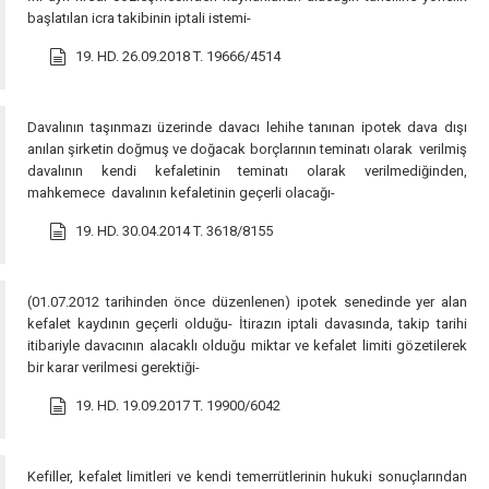
başlatılan icra takibinin iptali istemi-
19. HD. 26.09.2018 T. 19666/4514
Davalının taşınmazı üzerinde davacı lehihe tanınan ipotek dava dışı
anılan şirketin doğmuş ve doğacak borçlarının teminatı olarak verilmiş
davalının kendi kefaletinin teminatı olarak verilmediğinden,
mahkemece davalının kefaletinin geçerli olacağı-
19. HD. 30.04.2014 T. 3618/8155
(01.07.2012 tarihinden önce düzenlenen) ipotek senedinde yer alan
kefalet kaydının geçerli olduğu- İtirazın iptali davasında, takip tarihi
itibariyle davacının alacaklı olduğu miktar ve kefalet limiti gözetilerek
bir karar verilmesi gerektiği-
19. HD. 19.09.2017 T. 19900/6042
Kefiller, kefalet limitleri ve kendi temerrütlerinin hukuki sonuçlarından