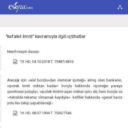
"kefalet limiti" kavramıyla ilgili içtihatlar
Menfi tespit davası-
19. HD. 04.10.2018 T. 19487/4816
Alacağı için «asıl borçlu»dan «teminat ipoteği» almış olan bankanın,
«ipotek limiti miktarı kadar» borçlu hakkında «ipoteğin paraya
çevrilmesi yoluyla», «ipotek limitini aşan miktar için» de, hem borçlu ve
-«tahsilde tekerrür olmamak kaydıyla»- kefiller hakkında «genel haciz
yolu ile» takip yapabileceği–
19. HD. 08.07.1994 T. 7500/7546