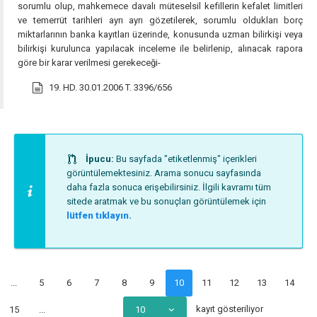
sorumlu olup, mahkemece davalı müteselsil kefillerin kefalet limitleri
ve temerrüt tarihleri ayrı ayrı gözetilerek, sorumlu oldukları borç
miktarlarının banka kayıtları üzerinde, konusunda uzman bilirkişi veya
bilirkişi kurulunca yapılacak inceleme ile belirlenip, alınacak rapora
göre bir karar verilmesi gerekeceği-
19. HD. 30.01.2006 T. 3396/656
İpucu:
Bu sayfada "etiketlenmiş" içerikleri
görüntülemektesiniz. Arama sonucu sayfasında
daha fazla sonuca erişebilirsiniz. İlgili kavramı tüm
sitede aratmak ve bu sonuçları görüntülemek için
lütfen tıklayın.
...
5
6
7
8
9
10
11
12
13
14
kayıt gösteriliyor
15
...
10