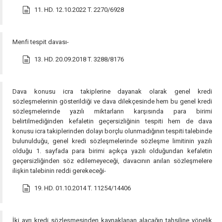
11. HD. 12.10.2022 T. 2270/6928
Menfi tespit davası-
13. HD. 20.09.2018 T. 3288/8176
Dava konusu icra takiplerine dayanak olarak genel kredi
sözleşmelerinin gösterildiği ve dava dilekçesinde hem bu genel kredi
sözleşmelerinde yazılı miktarların karşısında para birimi
belirtilmediğinden kefaletin geçersizliğinin tespiti hem de dava
konusu icra takiplerinden dolayı borçlu olunmadığının tespiti talebinde
bulunulduğu, genel kredi sözleşmelerinde sözleşme limitinin yazılı
olduğu 1. sayfada para birimi açıkça yazılı olduğundan kefaletin
geçersizliğinden söz edilemeyeceği, davacının anılan sözleşmelere
ilişkin talebinin reddi gerekeceği-
19. HD. 01.10.2014 T. 11254/14406
İki ayrı kredi sözleşmesinden kaynaklanan alacağın tahsiline yönelik