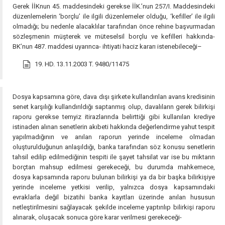
Gerek İİKnun 45. maddesindeki gerekse İİK.’nun 257/I. Maddesindeki
düzenlemelerin ‘borçlu’ ile ilgili düzenlemeler olduğu, ‘kefiller’ ile ilgili
olmadığı; bu nedenle alacaklılar tarafından önce rehine başvurmadan
sözleşmenin müşterek ve müteselsil borçlu ve kefilleri hakkında-
BK’nun 487. maddesi uyarınca- ihtiyati haciz kararı istenebileceği–
19. HD. 13.11.2003 T. 9480/11475
Dosya kapsamına göre, dava dışı şirkete kullandırılan avans kredisinin
senet karşılığı kullandırıldığı saptanmış olup, davalıların gerek bilirkişi
raporu gerekse temyiz itirazlarında belirttiği gibi kullanılan krediye
istinaden alınan senetlerin akıbeti hakkında değerlendirme yahut tespit
yapılmadığının ve anılan raporun yerinde inceleme olmadan
oluşturulduğunun anlaşıldığı, banka tarafından söz konusu senetlerin
tahsil edilip edilmediğinin tespiti ile şayet tahsilat var ise bu miktarın
borçtan mahsup edilmesi gerekeceği, bu durumda mahkemece,
dosya kapsamında raporu bulunan bilirkişi ya da bir başka bilirkişiye
yerinde inceleme yetkisi verilip, yalnızca dosya kapsamındaki
evraklarla değil bizatihi banka kayıtları üzerinde anılan hususun
netleştirilmesini sağlayacak şekilde inceleme yaptırılıp bilirkişi raporu
alınarak, oluşacak sonuca göre karar verilmesi gerekeceği-