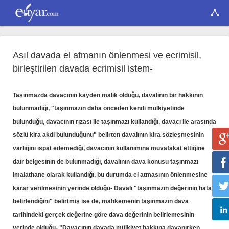
Asıl davada el atmanın önlenmesi ve ecrimisil,
birleştirilen davada ecrimisil istem-
Taşınmazda davacının kayden malik olduğu, davalının bir hakkının
bulunmadığı, "taşınmazın daha önceden kendi mülkiyetinde
bulunduğu, davacının rızası ile taşınmazı kullandığı, davacı ile arasında
sözlü kira akdi bulunduğunu" belirten davalının kira sözleşmesinin
varlığını ispat edemediği, davacının kullanımına muvafakat ettiğine
dair belgesinin de bulunmadığı, davalının dava konusu taşınmazı
imalathane olarak kullandığı, bu durumda el atmasının önlenmesine
karar verilmesinin yerinde olduğu- Davalı "taşınmazın değerinin hatalı
belirlendiğini" belirtmiş ise de, mahkemenin taşınmazın dava
tarihindeki gerçek değerine göre dava değerinin belirlemesinin
yerinde olduğu- "Davacının davada mülkiyet hakkına dayanırken