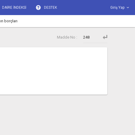
DAİRE İNDEKSİ
DESTEK
Giriş Yap
n borçları
Madde No :