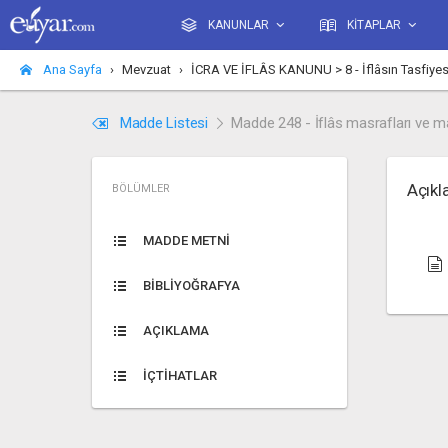
KANUNLAR
KİTAPLAR
Ana Sayfa
Mevzuat
İCRA VE İFLÂS KANUNU > 8 - İflâsın Tasfiyes
Madde Listesi
Madde 248 - İflâs masrafları ve ma
Açık
BÖLÜMLER
MADDE METNİ
BİBLİYOĞRAFYA
AÇIKLAMA
İÇTİHATLAR