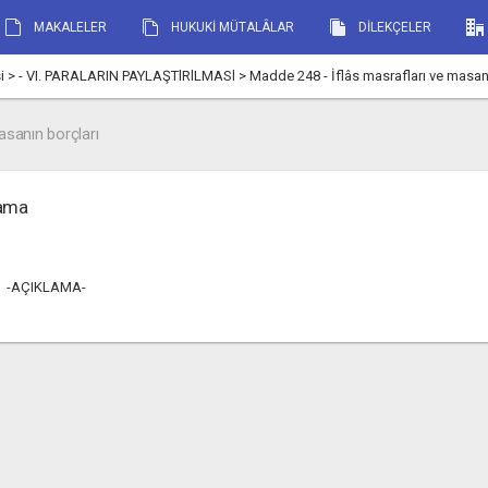
MAKALELER
HUKUKİ MÜTALÂLAR
DİLEKÇELER
i > - VI. PARALARIN PAYLAŞTlRlLMASl > Madde 248 - İflâs masrafları ve masanı
sanın borçları
lama
-AÇIKLAMA-