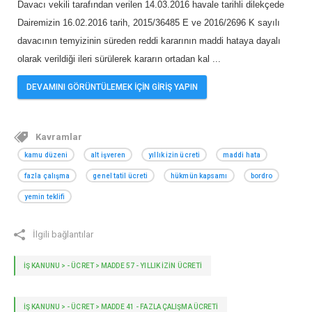
Davacı vekili tarafından verilen 14.03.2016 havale tarihli dilekçede
Dairemizin 16.02.2016 tarih, 2015/36485 E ve 2016/2696 K sayılı
davacının temyizinin süreden reddi kararının maddi hataya dayalı
olarak verildiği ileri sürülerek kararın ortadan kal
...
DEVAMINI GÖRÜNTÜLEMEK İÇİN GİRİŞ YAPIN
Kavramlar
kamu düzeni
alt işveren
yıllık izin ücreti
maddi hata
fazla çalışma
genel tatil ücreti
hükmün kapsamı
bordro
yemin teklifi
İlgili bağlantılar
İŞ KANUNU > - ÜCRET > MADDE 57 - YILLIK IZIN ÜCRETI
İŞ KANUNU > - ÜCRET > MADDE 41 - FAZLA ÇALIŞMA ÜCRETI