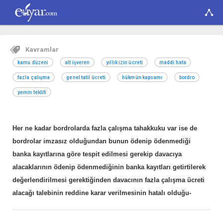
Kavramlar
kamu düzeni
alt işveren
yıllık izin ücreti
maddi hata
fazla çalışma
genel tatil ücreti
hükmün kapsamı
bordro
yemin teklifi
Her ne kadar bordrolarda fazla çalışma tahakkuku var ise de
bordrolar imzasız olduğundan bunun ödenip ödenmediği
banka kayıtlarına göre tespit edilmesi gerekip davacıya
alacaklarının ödenip ödenmediğinin banka kayıtları getirtilerek
değerlendirilmesi gerektiğinden davacının fazla çalışma ücreti
alacağı talebinin reddine karar verilmesinin hatalı olduğu-