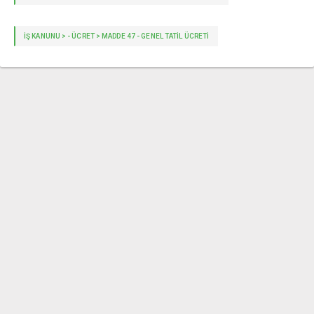
İŞ KANUNU > - ÜCRET > MADDE 47 - GENEL TATIL ÜCRETI