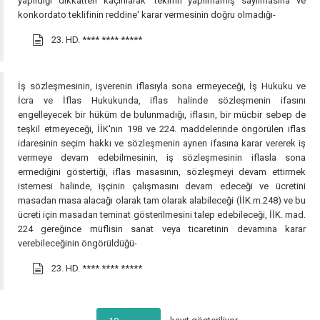
yapıldığı dikkatten kaçırılarak 'teklifin yapılmamış sayılmasına ve
konkordato teklifinin reddine' karar vermesinin doğru olmadığı-
23. HD.
**** **** *****
İş sözleşmesinin, işverenin iflasıyla sona ermeyeceği, İş Hukuku ve
İcra ve İflas Hukukunda, iflas halinde sözleşmenin ifasını
engelleyecek bir hüküm de bulunmadığı, iflasın, bir mücbir sebep de
teşkil etmeyeceği, İİK'nın 198 ve 224. maddelerinde öngörülen iflas
idaresinin seçim hakkı ve sözleşmenin aynen ifasına karar vererek iş
vermeye devam edebilmesinin, iş sözleşmesinin iflasla sona
ermediğini göstertiği, iflas masasının, sözleşmeyi devam ettirmek
istemesi halinde, işçinin çalışmasını devam edeceği ve ücretini
masadan masa alacağı olarak tam olarak alabileceği (İİK.m.248) ve bu
ücreti için masadan teminat gösterilmesini talep edebileceği, İİK. mad.
224 gereğince müflisin sanat veya ticaretinin devamına karar
verebileceğinin öngörüldüğü-
23. HD.
**** **** *****