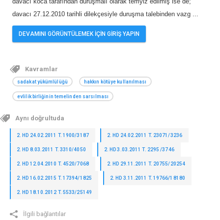
davacı koca tarafından duruşmalı olarak temyiz edilmiş ise de;
davacı 27.12.2010 tarihli dilekçesiyle duruşma talebinden vazg
...
DEVAMINI GÖRÜNTÜLEMEK İÇİN GİRİŞ YAPIN
Kavramlar
sadakat yükümlülüğü
hakkın kötüye kullanılması
evlilik birliğinin temelinden sarsılması
Aynı doğrultuda
2. HD 24.02.2011 T. 1900/3187
2. HD 24.02.2011 T. 23071/3236
2. HD 8.03.2011 T. 3310/4050
2. HD 3.03.2011 T. 2295 /3746
2. HD 12.04.2010 T. 4520/7068
2. HD 29.11.2011 T. 20755/20254
2. HD 16.02.2015 T. 17394/1825
2. HD 3.11.2011 T. 19766/18180
2. HD 18.10.2012 T. 5533/25149
İlgili bağlantılar