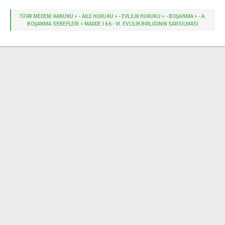
TÜRK MEDENİ KANUNU > - AILE HUKUKU > - EVLİLİK HUKUKU > - BOŞANMA > - A.
BOŞANMA SEBEPLERI > MADDE 166 - VI. EVLILIK BIRLIĞININ SARSILMASI