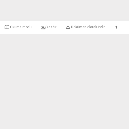
Okuma modu
Yazdır
Döküman olarak indir
e-uyar Nedir?
Şirket Bilgileri
Gizlilik ve Kullanım 