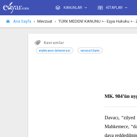
KANUNLAR
KİTAPLAR
Ana Sayfa
Mevzuat
TÜRK MEDENİ KANUNU > - Eşya Hukuku > - ZİLY
Kavramlar
elatmanın önlenmesi
veraset ilamı
MK. 984’ün uyg
Davacı, “zilyed
Mahkemece, “dava
dava reddedilmiş