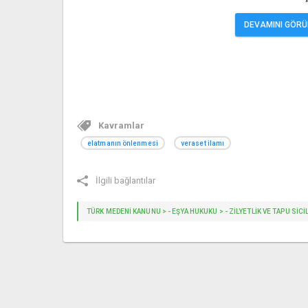
DEVAMINI GÖRÜN
Kavramlar
elatmanın önlenmesi
veraset ilamı
İlgili bağlantılar
TÜRK MEDENİ KANUNU > - EŞYA HUKUKU > - ZİLYETLİK VE TAPU SİCİLİ