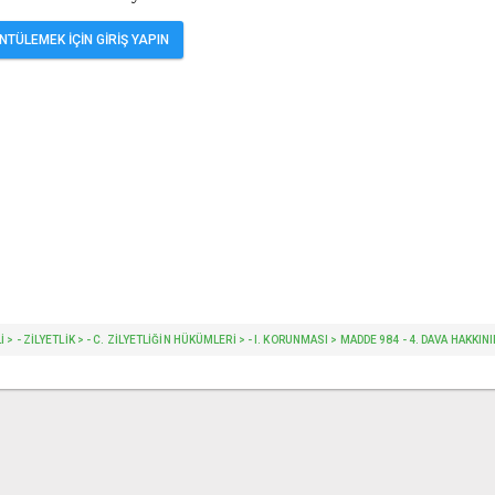
TÜLEMEK İÇİN GİRİŞ YAPIN
 > - ZİLYETLİK > - C. ZILYETLIĞIN HÜKÜMLERI > - I. KORUNMASI > MADDE 984 - 4. DAVA HAKKI