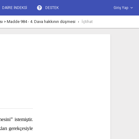
DAİRE İNDEKSİ
DESTEK
Giriş Yap
ası > Madde 984 - 4. Dava hakkının düşmesi
İçtihat
ini” istemiştir.
ları gerekçesiyle