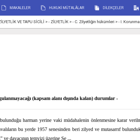
MAKALELER
HUKUKİ MÜTALÂLAR
DİLEKÇELER
ETLİK VE TAPU SİCİLİ > - ZİLYETLİK > - C. Zilyetliğin hükümleri > - I. Korunm
ulanmayacağı (kapsam alanı dışında kalan) durumlar -
 bulunduğu harman yerine vaki müdahalenin önlenmesine karar verilmes
lıların bu yerde 1957 senesinden beri zilyed ve mutasarrıf bulunduk
” ve davacının temyizi üzerine Se
...