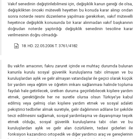
Vakıf senedinin değiştirilebilmesi için, değişiklik kanun gereği de olsa,
değişiklikten önceki mütevelli heyetten bu konuda karar alınıp ondan
sonra noterde resmi düzenleme yapılması gerekirken, vakıf mütevelli
heyetince değişiklik konusunda bir karar alınmadan vakıf başkanının
doğrudan noterde yaptırdığı değişiklik senedinin tesciline karar
verilmesinin doğru olmadığı-
18. HD. 22.05.2006 T. 3761/4182
Bu vakfın amacının; fakru zaruret içinde ve muhtaç durumda bulunan
kanunla kurulu sosyal güvenlik kuruluşlarına tabi olmayan ve bu
kuruluşlardan aylık ve gelir almayan vatandaşlar ile geçici olarak küçük
bir yardım veya eğitim ve öğretim imkanı sağlanması halinde topluma
faydalı hale getirilecek, üretken duruma geçirilebilecek kişilere yardım
etmek, gerektiğinde her ne suretle olursa olsun Türkiye'ye kabul
edilmiş veya gelmiş olan kişilere yardım etmek ve sosyal adaleti
pekiştirici tedbirler almak suretiyle, gelir dağılımının adilane bir şekilde
tevzi edilmesini sağlamak, sosyal yardımlaşma ve dayanışmayı teşvik
etmek olduğu, sosyal güvenlik kuruluşlarına tabi olan ve bu
kuruluşlardan aylık ve gelir alan özürlülerin, tedavi giderleri ile
fonksiyon kazandırıcı ortopedik ve diğer yardımcı araç ve gereçlerinin