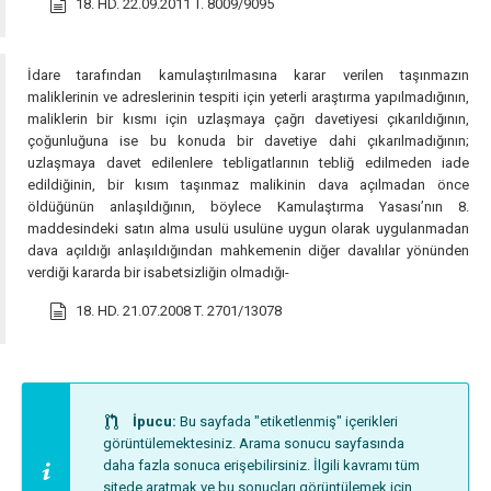
18. HD. 22.09.2011 T. 8009/9095
İdare tarafından kamulaştırılmasına karar verilen taşınmazın
maliklerinin ve adreslerinin tespiti için yeterli araştırma yapılmadığının,
maliklerin bir kısmı için uzlaşmaya çağrı davetiyesi çıkarıldığının,
çoğunluğuna ise bu konuda bir davetiye dahi çıkarılmadığının;
uzlaşmaya davet edilenlere tebligatlarının tebliğ edilmeden iade
edildiğinin, bir kısım taşınmaz malikinin dava açılmadan önce
öldüğünün anlaşıldığının, böylece Kamulaştırma Yasası’nın 8.
maddesindeki satın alma usulü usulüne uygun olarak uygulanmadan
dava açıldığı anlaşıldığından mahkemenin diğer davalılar yönünden
verdiği kararda bir isabetsizliğin olmadığı-
18. HD. 21.07.2008 T. 2701/13078
İpucu:
Bu sayfada "etiketlenmiş" içerikleri
görüntülemektesiniz. Arama sonucu sayfasında
daha fazla sonuca erişebilirsiniz. İlgili kavramı tüm
sitede aratmak ve bu sonuçları görüntülemek için