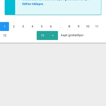
lütfen tıklayın.
1
2
3
4
5
6
...
8
9
10
11
kayıt gösteriliyor
12
10