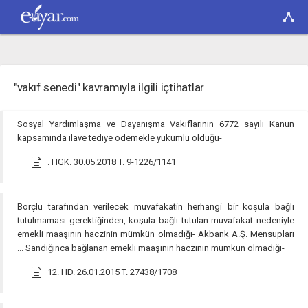
"vakıf senedi" kavramıyla ilgili içtihatlar
Sosyal Yardımlaşma ve Dayanışma Vakıflarının 6772 sayılı Kanun
kapsamında ilave tediye ödemekle yükümlü olduğu-
. HGK. 30.05.2018 T. 9-1226/1141
Borçlu tarafından verilecek muvafakatin herhangi bir koşula bağlı
tutulmaması gerektiğinden, koşula bağlı tutulan muvafakat nedeniyle
emekli maaşının haczinin mümkün olmadığı- Akbank A.Ş. Mensupları
... Sandığınca bağlanan emekli maaşının haczinin mümkün olmadığı-
12. HD. 26.01.2015 T. 27438/1708