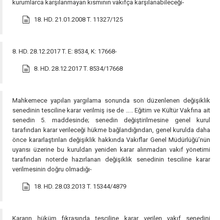
kurumlarca karşılanmayan kısmının vakıfça karşılanabileceği-
18. HD. 21.01.2008 T. 11327/125
8. HD. 28.12.2017 T. E: 8534, K: 17668-
8. HD. 28.12.2017 T. 8534/17668
Mahkemece yapılan yargılama sonunda son düzenlenen değişiklik
senedinin tesciline karar verilmiş ise de ….. Eğitim ve Kültür Vakfına ait
senedin 5. maddesinde; senedin değiştirilmesine genel kurul
tarafından karar verileceği hükme bağlandığından, genel kurulda daha
önce kararlaştırılan değişiklik hakkında Vakıflar Genel Müdürlüğü’nün
uyarısı üzerine bu kuruldan yeniden karar alınmadan vakıf yönetimi
tarafından noterde hazırlanan değişiklik senedinin tesciline karar
verilmesinin doğru olmadığı-
18. HD. 28.03.2013 T. 15344/4879
Kararın hüküm fıkrasında tesciline karar verilen vakıf senedini