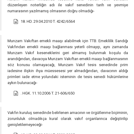
düzenleyen noterliğin adı ile vakıf senedinin tarih ve yevmiye
numarasının yazılmamış olmasının doğru olmadığı-
18. HD. 29.04.2010 T. 4242/6564
Munzam Vakıftan emekli maaşı alabilmek için TTB. Emeklilik Sandığı
Vakfından emekli maaşı bağlanması yeterli olmayıp, aynı zamanda
Munzam Vakıf keseneklerini geri almamış bulunmak koşulu da
arandığından, davacıya Munzam Vakıftan emekli maaşı bağlanmasının
söz konusu olamayacağı, Munzam Vakıf tesis senedinde prim
iadesine ilişkin ihya müessesesi yer almadığından, davacının aldığı
primleri iade etme yolundaki isteminin de tesis senedi hükümlerine
aykırı bulunacağı-
. HGK. 11.10.2006 T. 21-606/650
Vakfın kuruluş senedinde belirlenen amacının ve örgütlenme biçiminin,
zorunluluk olmadıkça kural olarak vakıf organlarınca değiştirilip
genişletilemeyeceği-