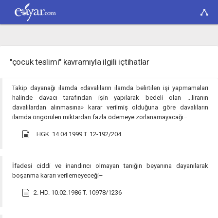
"çocuk teslimi" kavramıyla ilgili içtihatlar
Takip dayanağı ilamda «davalıların ilamda belirtilen işi yapmamaları
halinde davacı tarafından işin yapılarak bedeli olan ...liranın
davalılardan alınmasına» karar verilmiş olduğuna göre davalıların
ilamda öngörülen miktardan fazla ödemeye zorlanamayacağı–
. HGK. 14.04.1999 T. 12-192/204
İfadesi ciddi ve inandırıcı olmayan tanığın beyanına dayanılarak
boşanma kararı verilemeyeceği–
2. HD. 10.02.1986 T. 10978/1236