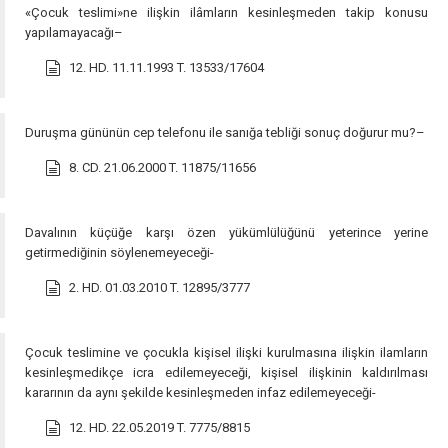
«Çocuk teslimi»ne ilişkin ilâmların kesinleşmeden takip konusu
yapılamayacağı–
12. HD. 11.11.1993 T. 13533/17604
Duruşma gününün cep telefonu ile sanığa tebliği sonuç doğurur mu?–
8. CD. 21.06.2000 T. 11875/11656
Davalının küçüğe karşı özen yükümlülüğünü yeterince yerine
getirmediğinin söylenemeyeceği-
2. HD. 01.03.2010 T. 12895/3777
Çocuk teslimine ve çocukla kişisel ilişki kurulmasına ilişkin ilamların
kesinleşmedikçe icra edilemeyeceği, kişisel ilişkinin kaldırılması
kararının da aynı şekilde kesinleşmeden infaz edilemeyeceği-
12. HD. 22.05.2019 T. 7775/8815