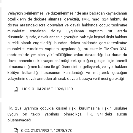
Velayetin belirlenmesi ve düzenlenmesinde ana babadan kaynaklanan
özelliklerin de dikkate alınması gerektiği, TMK. mad. 324 hükmü ile
dosya arasındaki icra dosyaları ve davalı hakkında çocuk teslimine
muhalefet etmekten dolayı uygulanan yaptırım bir arada
düşünüldüğünde, davalı annenin çocuğun babayla kişisel ilişki hakkını
sürekli olarak engellediği, bundan dolayı hakkında çocuk teslimine
muhalefet etmekten yaptırım uygulandığı, bu suretle TMK’nın 324.
maddesinde yer alan yükümlülüğüne aykırı davrandığı, bu durumda
davalı annenin sekiz yaşındaki müşterek çocuğun gelişimi için önemli
olmasına rağmen babası ile görüşmesini engelleyerek, velayet hakkını
kötüye kullandığı hususunun kanıtlandığı ve müşterek çocuğun
velayetinin davalı anneden alınarak davacı babaya verilmesi gerektiği-
. HGK. 01.04.2015 T. 1926/1139
İİK. 25a uyarınca çocukla kişisel ilişki kurulmasına ilişkin usulüne
uygun bir takip yapılmış olmadıkça, İİK. 341'deki suçun
oluşmayacağı–
8. CD. 21.01.1992 T. 12978/373