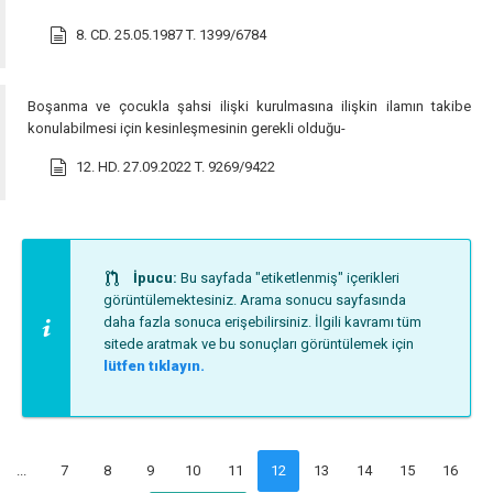
8. CD. 25.05.1987 T. 1399/6784
Boşanma ve çocukla şahsi ilişki kurulmasına ilişkin ilamın takibe
konulabilmesi için kesinleşmesinin gerekli olduğu-
12. HD. 27.09.2022 T. 9269/9422
İpucu:
Bu sayfada "etiketlenmiş" içerikleri
görüntülemektesiniz. Arama sonucu sayfasında
daha fazla sonuca erişebilirsiniz. İlgili kavramı tüm
sitede aratmak ve bu sonuçları görüntülemek için
lütfen tıklayın.
...
7
8
9
10
11
12
13
14
15
16