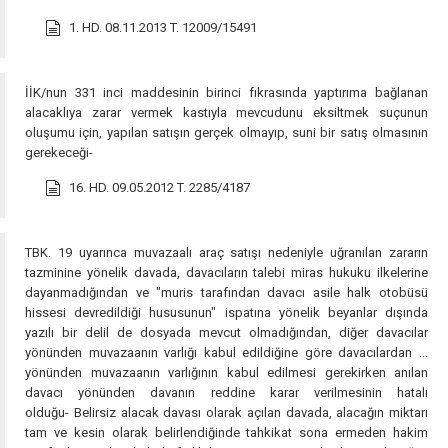
1. HD. 08.11.2013 T. 12009/15491
İİK/nun 331 inci maddesinin birinci fıkrasında yaptırıma bağlanan
alacaklıya zarar vermek kastıyla mevcudunu eksiltmek suçunun
oluşumu için, yapılan satışın gerçek olmayıp, suni bir satış olmasının
gerekeceği-
16. HD. 09.05.2012 T. 2285/4187
TBK. 19 uyarınca muvazaalı araç satışı nedeniyle uğranılan zararın
tazminine yönelik davada, davacıların talebi miras hukuku ilkelerine
dayanmadığından ve "muris tarafından davacı asile halk otobüsü
hissesi devredildiği hususunun" ispatına yönelik beyanlar dışında
yazılı bir delil de dosyada mevcut olmadığından, diğer davacılar
yönünden muvazaanın varlığı kabul edildiğine göre davacılardan ...
yönünden muvazaanın varlığının kabul edilmesi gerekirken anılan
davacı yönünden davanın reddine karar verilmesinin hatalı
olduğu- Belirsiz alacak davası olarak açılan davada, alacağın miktarı
tam ve kesin olarak belirlendiğinde tahkikat sona ermeden hakim