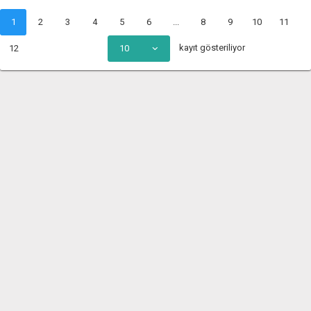
1
2
3
4
5
6
...
8
9
10
11
kayıt gösteriliyor
12
10