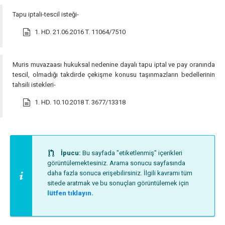
Tapu iptali-tescil isteği-
1. HD. 21.06.2016 T. 11064/7510
Muris muvazaası hukuksal nedenine dayalı tapu iptal ve pay oranında
tescil, olmadığı takdirde çekişme konusu taşınmazların bedellerinin
tahsili istekleri-
1. HD. 10.10.2018 T. 3677/13318
İpucu:
Bu sayfada "etiketlenmiş" içerikleri
görüntülemektesiniz. Arama sonucu sayfasında
daha fazla sonuca erişebilirsiniz. İlgili kavramı tüm
sitede aratmak ve bu sonuçları görüntülemek için
lütfen tıklayın.