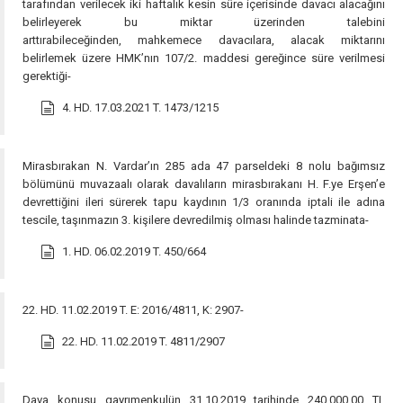
tarafından verilecek iki haftalık kesin süre içerisinde davacı alacağını
belirleyerek bu miktar üzerinden talebini
arttırabileceğinden, mahkemece davacılara, alacak miktarını
belirlemek üzere HMK’nın 107/2. maddesi gereğince süre verilmesi
gerektiği-
4. HD. 17.03.2021 T. 1473/1215
Mirasbırakan N. Vardar’ın 285 ada 47 parseldeki 8 nolu bağımsız
bölümünü muvazaalı olarak davalıların mirasbırakanı H. F.ye Erşen’e
devrettiğini ileri sürerek tapu kaydının 1/3 oranında iptali ile adına
tescile, taşınmazın 3. kişilere devredilmiş olması halinde tazminata-
1. HD. 06.02.2019 T. 450/664
22. HD. 11.02.2019 T. E: 2016/4811, K: 2907-
22. HD. 11.02.2019 T. 4811/2907
Dava konusu gayrımenkulün 31.10.2019 tarihinde 240.000,00 TL