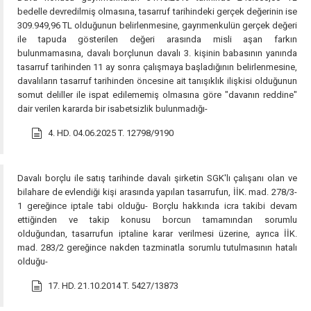
bedelle devredilmiş olmasına, tasarruf tarihindeki gerçek değerinin ise
309.949,96 TL olduğunun belirlenmesine, gayrımenkulün gerçek değeri
ile tapuda gösterilen değeri arasında misli aşan farkın
bulunmamasına, davalı borçlunun davalı 3. kişinin babasının yanında
tasarruf tarihinden 11 ay sonra çalışmaya başladığının belirlenmesine,
davalıların tasarruf tarihinden öncesine ait tanışıklık ilişkisi olduğunun
somut deliller ile ispat edilememiş olmasına göre "davanın reddine"
dair verilen kararda bir isabetsizlik bulunmadığı-
4. HD. 04.06.2025 T. 12798/9190
Davalı borçlu ile satış tarihinde davalı şirketin SGK'lı çalışanı olan ve
bilahare de evlendiği kişi arasında yapılan tasarrufun, İİK. mad. 278/3-
1 gereğince iptale tabi olduğu- Borçlu hakkında icra takibi devam
ettiğinden ve takip konusu borcun tamamından sorumlu
olduğundan, tasarrufun iptaline karar verilmesi üzerine, ayrıca İİK.
mad. 283/2 gereğince nakden tazminatla sorumlu tutulmasının hatalı
olduğu-
17. HD. 21.10.2014 T. 5427/13873