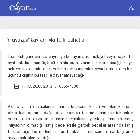
"muvazaa" kavramıyla ilgili içtihatlar
Tapu kütüğündeki sicile iyi niyetle dayanarak mülkiyet veya başka bir
ayni hak kazanan üçüncü kişinin bu kazanımının korunacağı,bir ayni
hak yolsuz olarak tescil edilmiş ise bunu bilen veya bilmesi gereken
üçüncü kişinin bu tescile dayanamayacağı-
1. HD. 26.03.2013 T. 16656/4330
Asıl davanın davacılarının, miras bırakanın kızları ve ölen kızından
olma kız torunu olduğu, dava konusu taşınmazların ise tek erkek
çocuk olan davalılar murisine temlikinin yapıldığı, murisin satış
ihtiyacının olmadığı, satış bedelleri ile gerçek bedeller arasında fahiş
fark olduğu, bu nedenle miras bırakanın, mirasçıdan mal kaçırarak
muvazaalı işlem yaptığı-