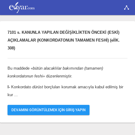
7101 s. KANUNLA YAPILAN DEĞİŞİKLİKTEN ÖNCEKİ (ESKİ)
AÇIKLAMALAR (KONKORDATONUN TAMAMEN FESHİ) (eİİK.
308)
Bu maddede
«bütün alacaklılar bakımından (tamamen)
konkordatonun feshi»
düzenlenmiştir.
I-
Konkordato
dürüst
borçluları korumak amacıyla kabul edilmiş bir
kur
...
DEVAMINI GÖRÜNTÜLEMEK İÇİN GİRİŞ YAPIN