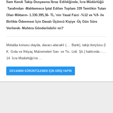
İlam Kendi Takip Dosyasına İbraz Edildiğinde, İcra Müdürlüğü
Tarafından -Mahkemece İptal Edilen Toplam 339 Temlikin Tutarı
Olan Miktarın- 1.330.395,36- TL.’nin Yasal Faizi -%12 ve %9- ile
Birlikte Ödenmesi İçin Davalı Üçüncü Kişiye -Üç Gün Süre
Verilerek- Muhtıra Gönderilebilir mi?
Mütalâa konusu olayda,
davacı-alacaklı
(…. Bank),
takip borçlusu
(İ.
K. Gıda ve İhtiyaç Malzemeleri San. ve Tic. Ltdi. Şti.) hakkında -….
14. İcra Müdürlüğü’nü
...
DEVAMINI GÖRÜNTÜLEMEK İÇİN GİRİŞ YAPIN