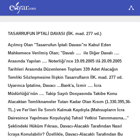
TASARRUFUN İPTALİ DAVASI (İİK. mad. 277 vd.)
Açılmış Olan "Tasarrufun İptali Davası"nı Kabul Eden
Mahkemece Verilmiş Olan; "Davalı …. ile Diğer Davalı ….
Arasında Yapılan …. Noterliği’nce 19.09.2005 ilâ 20.09.2005
Tarihleri Arasında Düzenlenen Toplam 339 Adet Alacağın
Temliki Sözleşmesine İlişkin Tasarrufların İİK. mad. 277 vd.
Uyarınca İptaline, Davacı …Bank'a, İzmir …. İcra
Müdürlüğü’nün …. Takip Sayılı Dosyasında Takibe Konu
Alacaktan Temliknameler Tutarı Kadar Olan Kısım (1.330.395,36-
TL.) ve Fer'ileri İle Sınırlı Kalmak Kaydıyla (Mahsupların İcra
Dairesince Yapılması Koşuluyla) Tahsil Yetkisi Tanınmasına..."
Şeklindeki Hüküm Fıkrası, Davacı-Alacaklı Tarafından Nasıl
İcraya Konulabilir? Özellikle, Davacı-Alacaklı Tarafından Bu