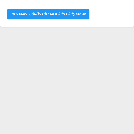
DEVAMINI GÖRÜNTÜLEMEK İÇİN GİRİŞ YAPIN