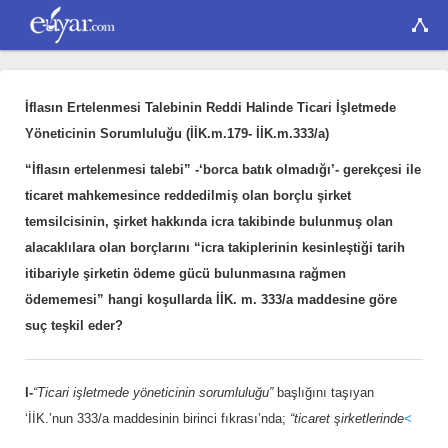
İflasın Ertelenmesi Talebinin Reddi Halinde Ticari İşletmede
Yöneticinin Sorumluluğu (İİK.m.179- İİK.m.333/a)
“İflasın ertelenmesi talebi” -‘borca batık olmadığı’- gerekçesi ile
ticaret mahkemesince reddedilmiş olan borçlu şirket
temsilcisinin, şirket hakkında icra takibinde bulunmuş olan
alacaklılara olan borçlarını “icra takiplerinin kesinleştiği tarih
itibariyle şirketin ödeme gücü bulunmasına rağmen
ödememesi” hangi koşullarda İİK. m. 333/a maddesine göre
suç teşkil eder?
I-
“Ticari işletmede yöneticinin sorumluluğu”
başlığını taşıyan
‘İİK.’nun 333/a maddesinin birinci fıkrası’nda;
“ticaret şirketlerinde
<
...