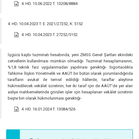
4. HD. 15.06.2022 T. 13208/8884
4. HD. 10.04.2023 T. E: 2021/27252, K: 5152
4. HD. 10.04.2023 T. 27252/5152
İşgücü kaybı tazminatı hesabında, yeni ZMSS Genel Şartları ekindeki
cetvellerin kullanılması mümkün olmadığı- Tazminat hesaplamasının,
%1,8 teknik faiz uygulanmadan yapılması gerektiği- Sigortacılıkta
Tahkime İlişkin Yönetmelik ve AAÜT bir bütün olarak yorumlandığında
tarafların avukat ile temsil edildiği hâllerde, taraflar aleyhine
hükmedilecek vekâlet ücretinin, her iki taraf için de AAÜT’de yer alan
asliye mahkemelerinde görülen işler için hesaplanan vekâlet ücretinin
beşte biri olarak hükmolunması gerektiği-
4. HD. 16.01.2024 T. 13084/526