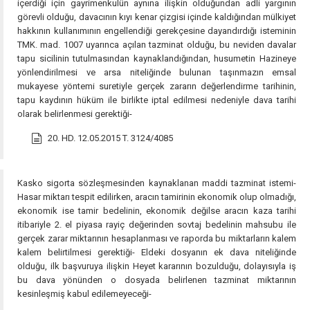
içerdiği için gayrimenkulün aynına ilişkin olduğundan adli yargının
görevli olduğu, davacının kıyı kenar çizgisi içinde kaldığından mülkiyet
hakkının kullanımının engellendiği gerekçesine dayandırdığı isteminin
TMK. mad. 1007 uyarınca açılan tazminat olduğu, bu neviden davalar
tapu sicilinin tutulmasından kaynaklandığından, husumetin Hazineye
yönlendirilmesi ve arsa niteliğinde bulunan taşınmazın emsal
mukayese yöntemi suretiyle gerçek zararın değerlendirme tarihinin,
tapu kaydının hüküm ile birlikte iptal edilmesi nedeniyle dava tarihi
olarak belirlenmesi gerektiği-
20. HD. 12.05.2015 T. 3124/4085
Kasko sigorta sözleşmesinden kaynaklanan maddi tazminat istemi-
Hasar miktarı tespit edilirken, aracın tamirinin ekonomik olup olmadığı,
ekonomik ise tamir bedelinin, ekonomik değilse aracın kaza tarihi
itibariyle 2. el piyasa rayiç değerinden sovtaj bedelinin mahsubu ile
gerçek zarar miktarının hesaplanması ve raporda bu miktarların kalem
kalem belirtilmesi gerektiği- Eldeki dosyanın ek dava niteliğinde
olduğu, ilk başvuruya ilişkin Heyet kararının bozulduğu, dolayısıyla iş
bu dava yönünden o dosyada belirlenen tazminat miktarının
kesinleşmiş kabul edilemeyeceği-