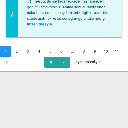
İpucu:
Bu sayfada "etiketlenmiş" içerikleri
görüntülemektesiniz. Arama sonucu sayfasında
daha fazla sonuca erişebilirsiniz. İlgili kavramı tüm
sitede aratmak ve bu sonuçları görüntülemek için
lütfen tıklayın.
1
2
3
4
5
6
...
8
9
10
11
kayıt gösteriliyor
12
10