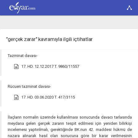
"gerçek zarar" kavramıyla ilgili içtihatlar
Tazminat davası-
17. HD. 12.12.2017 T. 9860/11557
Rücuen tazminat davası-
17. HD. 03.06.2020 T. 417/3115
İlaçların normalin üzerinde kullanılması sonucunda davacı tarlasında
meydana gelen gerçek zararın tespit edilmesi için yeniden bilirkişi
incelemesi yaptırılmalı, gerektiğinde BK.nun 42. maddesi hükmü de
nazara alınarak hasıl olan sonucuna göre bir karar verilmesinin