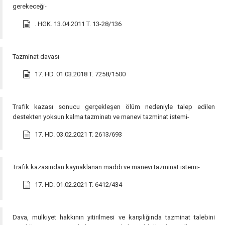
gerekeceği-
. HGK. 13.04.2011 T. 13-28/136
Tazminat davası-
17. HD. 01.03.2018 T. 7258/1500
Trafik kazası sonucu gerçekleşen ölüm nedeniyle talep edilen
destekten yoksun kalma tazminatı ve manevi tazminat istemi-
17. HD. 03.02.2021 T. 2613/693
Trafik kazasından kaynaklanan maddi ve manevi tazminat istemi-
17. HD. 01.02.2021 T. 6412/434
Dava, mülkiyet hakkının yitirilmesi ve karşılığında tazminat talebini