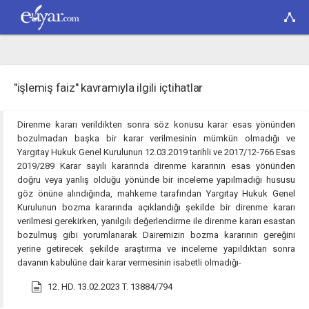
"işlemiş faiz" kavramıyla ilgili içtihatlar
Direnme kararı verildikten sonra söz konusu karar esas yönünden
bozulmadan başka bir karar verilmesinin mümkün olmadığı ve
Yargıtay Hukuk Genel Kurulunun 12.03.2019 tarihli ve 2017/12-766 Esas
2019/289 Karar sayılı kararında direnme kararının esas yönünden
doğru veya yanlış olduğu yönünde bir inceleme yapılmadığı hususu
göz önüne alındığında, mahkeme tarafından Yargıtay Hukuk Genel
Kurulunun bozma kararında açıklandığı şekilde bir direnme kararı
verilmesi gerekirken, yanılgılı değerlendirme ile direnme kararı esastan
bozulmuş gibi yorumlanarak Dairemizin bozma kararının gereğini
yerine getirecek şekilde araştırma ve inceleme yapıldıktan sonra
davanın kabulüne dair karar vermesinin isabetli olmadığı-
12. HD. 13.02.2023 T. 13884/794