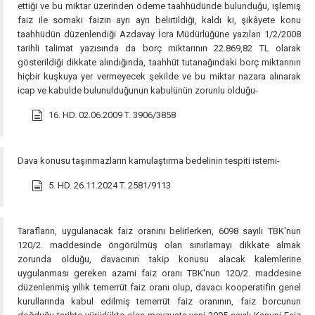
ettiği ve bu miktar üzerinden ödeme taahhüdünde bulunduğu, işlemiş
faiz ile somaki faizin ayrı ayrı belirtildiği, kaldı ki, şikâyete konu
taahhüdün düzenlendiği Azdavay İcra Müdürlüğüne yazılan 1/2/2008
tarihli talimat yazısında da borç miktarının 22.869,82 TL olarak
gösterildiği dikkate alındığında, taahhüt tutanağındaki borç miktarının
hiçbir kuşkuya yer vermeyecek şekilde ve bu miktar nazara alınarak
icap ve kabulde bulunulduğunun kabulünün zorunlu olduğu-
16. HD. 02.06.2009 T. 3906/3858
Dava konusu taşınmazların kamulaştırma bedelinin tespiti istemi-
5. HD. 26.11.2024 T. 2581/9113
Tarafların, uygulanacak faiz oranını belirlerken, 6098 sayılı TBK'nun
120/2. maddesinde öngörülmüş olan sınırlamayı dikkate almak
zorunda olduğu, davacının takip konusu alacak kalemlerine
uygulanması gereken azami faiz oranı TBK'nun 120/2. maddesine
düzenlenmiş yıllık temerrüt faiz oranı olup, davacı kooperatifin genel
kurullarında kabul edilmiş temerrüt faiz oranının, faiz borcunun