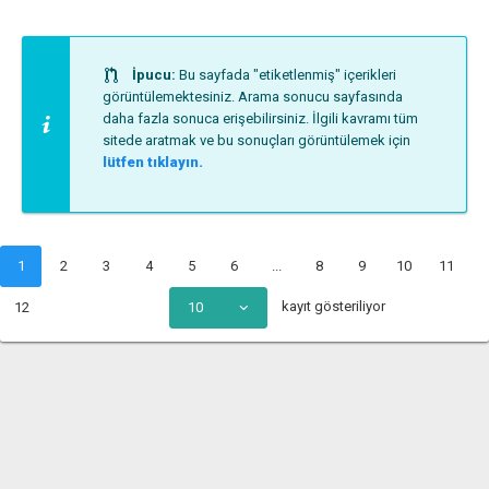
İpucu:
Bu sayfada "etiketlenmiş" içerikleri
görüntülemektesiniz. Arama sonucu sayfasında
daha fazla sonuca erişebilirsiniz. İlgili kavramı tüm
sitede aratmak ve bu sonuçları görüntülemek için
lütfen tıklayın.
1
2
3
4
5
6
...
8
9
10
11
kayıt gösteriliyor
12
10