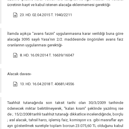
ücretinin kayıt ve kabul istenen alacağa eklenmemesi gerektiği-
23. HD. 02.04.2015 T. 1940/2211
İlamda açıkça "avans faizin" uygulanmasına karar verildiği buna göre
alacağa 3095 sayılı Yasa'nın 2/2. maddesinde öngörülen avans faiz
oranlarının uygulanması gerektiği-
8. HD. 16.09.2014 T. 16639/16047
Alacak davası-
13. HD. 16.04.2018 T. 40681/4556
Taahhüt tutanağında son taksit tarihi olan 30/3/2009 tarihinde
ödenecek miktar belirtilmeyerek, "kalan kısım" şeklinde yazılmış ise
de ; 15/2/2008 tarihli taahhüt tutanağı dikkatlice incelendiğinde, borçlu
; asıl alacak, tahsil harcı, işlemiş faiz, komisyon v.s. gibi masraflar ayrı
ayrı gösterilmek suretiyle toplam borcun 23.075,60 TL olduğunu kabul