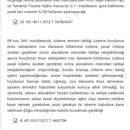
doğduğu tarihte yürürlükte olan mevzuata yani 3095 sayılı Kanuni Faiz
ve Temerrüt Faizine İlişkin Kanun'un 2/1. maddesine göre belirlenen
yasal faiz oranının %100 fazlasını aşamayacağı-
23. HD. 08.11.2012 T. 3478/6547
İİK’nun 269. maddesinde, ödeme emrinin tebliği üzerine borçlunun
itiraz sebeplerini icra dairesine bildirmesi üzerine, yasal ödeme
süreleri geçtikten sonra alacaklının merciden tahliye isteyebileceği
ayrıca borçlunun itiraz sebeplerini icra dairesine bildirmesi üzerine
yasal ödeme süreleri geçtikten sonra alacaklının merciden tahliye
isteyebileceğinin öngörüldüğü, borçlu kiracıya ödeme emri tebliğ
işlemi yapılmadığından, anılan maddedeki sürelerin işlemeyeceği,
borçlunun haricen takibi öğrenip, icra dairesine itiraz etmesinin,
yasanın emredici hükümleri karşısında sonuca etkili olmadığı, bu
durumda, davacı alacaklının itirazın kaldırılması ve tahliye talebinde
bulunmasının anılan yasal düzenlemeye aykırı olup istemin reddine
karar vermek gerekirken yazılı gerekçe ile istemin kabulüne karar
verilmesi doğru olmadığından kararın bozulması gerektiği-
8. HD. 30.01.2017 T. 460/796