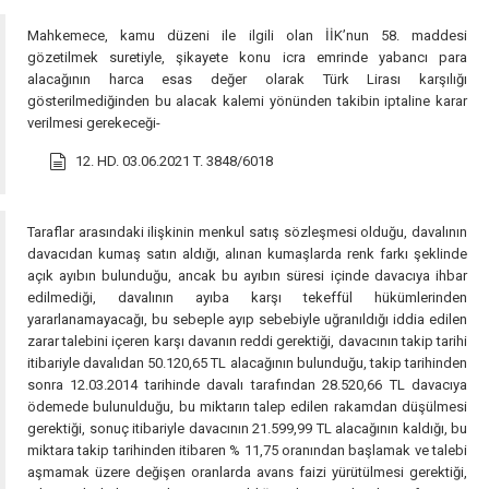
Mahkemece, kamu düzeni ile ilgili olan İİK’nun 58. maddesi
gözetilmek suretiyle, şikayete konu icra emrinde yabancı para
alacağının harca esas değer olarak Türk Lirası karşılığı
gösterilmediğinden bu alacak kalemi yönünden takibin iptaline karar
verilmesi gerekeceği-
12. HD. 03.06.2021 T. 3848/6018
Taraflar arasındaki ilişkinin menkul satış sözleşmesi olduğu, davalının
davacıdan kumaş satın aldığı, alınan kumaşlarda renk farkı şeklinde
açık ayıbın bulunduğu, ancak bu ayıbın süresi içinde davacıya ihbar
edilmediği, davalının ayıba karşı tekeffül hükümlerinden
yararlanamayacağı, bu sebeple ayıp sebebiyle uğranıldığı iddia edilen
zarar talebini içeren karşı davanın reddi gerektiği, davacının takip tarihi
itibariyle davalıdan 50.120,65 TL alacağının bulunduğu, takip tarihinden
sonra 12.03.2014 tarihinde davalı tarafından 28.520,66 TL davacıya
ödemede bulunulduğu, bu miktarın talep edilen rakamdan düşülmesi
gerektiği, sonuç itibariyle davacının 21.599,99 TL alacağının kaldığı, bu
miktara takip tarihinden itibaren % 11,75 oranından başlamak ve talebi
aşmamak üzere değişen oranlarda avans faizi yürütülmesi gerektiği,