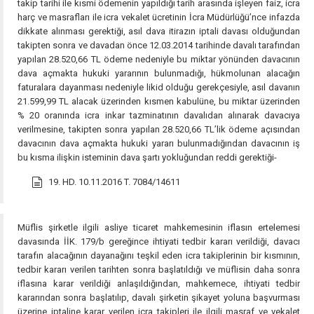
takip tarihi ile kısmi ödemenin yapıldığı tarih arasında işleyen faiz, icra
harç ve masrafları ile icra vekalet ücretinin İcra Müdürlüğü’nce infazda
dikkate alınması gerektiği, asıl dava itirazın iptali davası olduğundan
takipten sonra ve davadan önce 12.03.2014 tarihinde davalı tarafından
yapılan 28.520,66 TL ödeme nedeniyle bu miktar yönünden davacının
dava açmakta hukuki yararının bulunmadığı, hükmolunan alacağın
faturalara dayanması nedeniyle likid olduğu gerekçesiyle, asıl davanın
21.599,99 TL alacak üzerinden kısmen kabulüne, bu miktar üzerinden
% 20 oranında icra inkar tazminatının davalıdan alınarak davacıya
verilmesine, takipten sonra yapılan 28.520,66 TL’lik ödeme açısından
davacının dava açmakta hukuki yararı bulunmadığından davacının iş
bu kısma ilişkin isteminin dava şartı yokluğundan reddi gerektiği-
19. HD. 10.11.2016 T. 7084/14611
Müflis şirketle ilgili asliye ticaret mahkemesinin iflasın ertelemesi
davasında İİK. 179/b gereğince ihtiyati tedbir kararı verildiği, davacı
tarafın alacağının dayanağını teşkil eden icra takiplerinin bir kısmının,
tedbir kararı verilen tarihten sonra başlatıldığı ve müflisin daha sonra
iflasına karar verildiği anlaşıldığından, mahkemece, ihtiyati tedbir
kararından sonra başlatılıp, davalı şirketin şikayet yoluna başvurması
üzerine iptaline karar verilen icra takipleri ile ilgili masraf ve vekalet