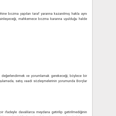
ine bozma yapılan taraf yararına kazanılmış hakla aynı
esinleşeceği, mahkemece bozma kararına uyulduğu halde
ayı değerlendirmek ve yorumlamak gerekeceği, böylece bir
uygulamada; satış vaadi sözleşmelerinin yorumunda Borçlar
 ifadeyle davalılarca meydana getirilip getirilmediğinin