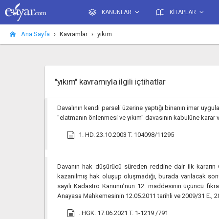
KANUNLAR
KİTAPLAR
Ana Sayfa
Kavramlar
yıkım
"yıkım" kavramıyla ilgili içtihatlar
Davalının kendi parseli üzerine yaptığı binanın imar uyg
"elatmanın önlenmesi ve yıkım" davasının kabulüne karar 
1. HD. 23.10.2003 T. 104098/11295
Davanın hak düşürücü süreden reddine dair ilk kararın
kazanılmış hak oluşup oluşmadığı, burada varılacak sonuc
sayılı Kadastro Kanunu’nun 12. maddesinin üçüncü fıkra
Anayasa Mahkemesinin 12.05.2011 tarihli ve 2009/31 E., 2
. HGK. 17.06.2021 T. 1-1219 /791