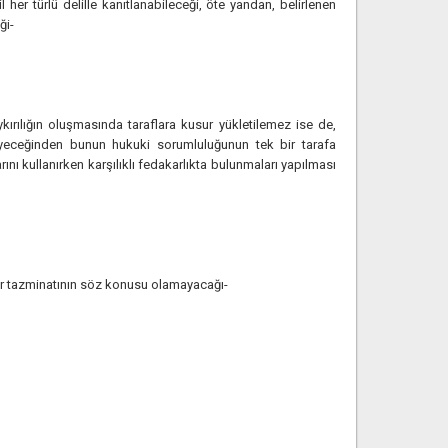
her türlü delille kanıtlanabileceği, öte yandan, belirlenen
ği-
­kırılığın oluşmasında taraflara kusur yükletilemez ise de,
eyeceğinden bunun hukuki sorumluluğunun tek bir tarafa
 kullanırken karşılıklı fedakarlıkta bulunmaları yapılması
kar tazminatının söz konusu olamayacağı-