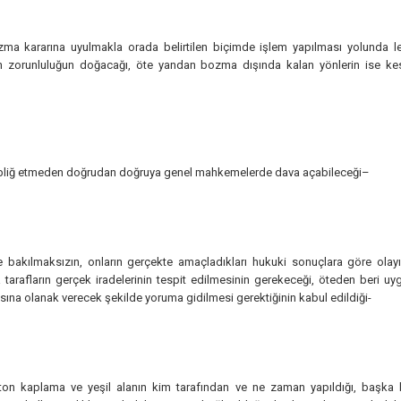
 kararına uyulmakla orada belirtilen biçimde işlem yapılması yolunda leh
in zorunluluğun doğacağı, öte yandan bozma dışında kalan yönlerin ise k
me tebliğ etmeden doğrudan doğruya genel mahkemelerde dava açabileceği–
re bakılmaksızın, onların gerçekte amaçladıkları hukuki sonuçlara göre ol
 tarafların gerçek iradelerinin tespit edilmesinin gerekeceği, öteden beri 
ına olanak verecek şekilde yoruma gidilmesi gerektiğinin kabul edildiği-
on kaplama ve yeşil alanın kim tarafından ve ne zaman yapıldığı, başka bir