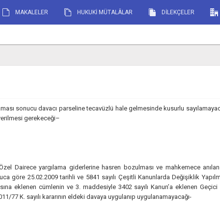
MAKALELER
HUKUKİ MÜTALÂLAR
DİLEKÇELER
ulaması sonucu davacı parseline tecavüzlü hale gelmesinde kusurlu sayılamaya
verilmesi gerekeceği–
 Özel Dairece yargılama giderlerine hasren bozulması ve mahkemece anılan 
a göre 25.02.2009 tarihli ve 5841 sayılı Çeşitli Kanunlarda Değişiklik Yapıl
sına eklenen cümlenin ve 3. maddesiyle 3402 sayılı Kanun’a eklenen Geçici 
011/77 K. sayılı kararının eldeki davaya uygulanıp uygulanamayacağı-