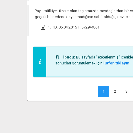
Paylı mülkiyet üzere olan taşınmazda paydaşlardan bir ve
geçerli bir nedene dayanmadığının sabit olduğu, davacının
1. HD. 06.04.2015 T. 5729/4861
İpucu:
Bu sayfada "etiketlenmiş" içerikl
sonuçları görüntülemek için
lütfen tıklayın.
1
2
3