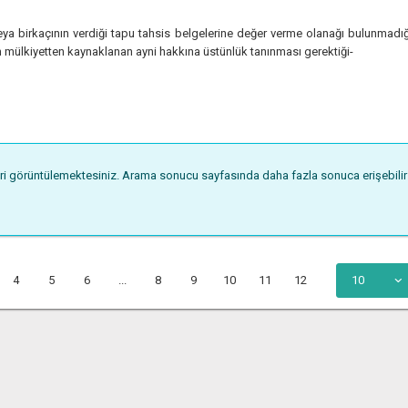
ya birkaçının verdiği tapu tahsis belgelerine değer verme olanağı bulunmadığ
 mülkiyetten kaynaklanan ayni hakkına üstünlük tanınması gerektiği-
eri görüntülemektesiniz. Arama sonucu sayfasında daha fazla sonuca erişebilirsi
4
5
6
...
8
9
10
11
12
10