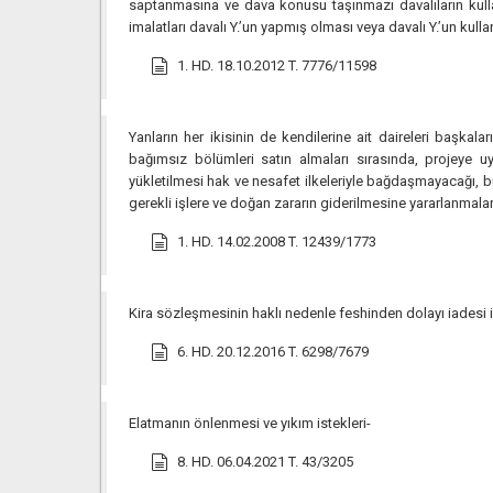
saptanmasına ve dava konusu taşınmazı davalıların kullanı
imalatları davalı Y.’un yapmış olması veya davalı Y.’un ku
1. HD. 18.10.2012 T. 7776/11598
Yanların her ikisinin de kendilerine ait daireleri başkal
bağımsız bölümleri satın almaları sırasında, projeye 
yükletilmesi hak ve nesafet ilkeleriyle bağdaşmayacağı, 
gerekli işlere ve doğan zararın giderilmesine yararlanmal
1. HD. 14.02.2008 T. 12439/1773
Kira sözleşmesinin haklı nedenle feshinden dolayı iadesi 
6. HD. 20.12.2016 T. 6298/7679
Elatmanın önlenmesi ve yıkım istekleri-
8. HD. 06.04.2021 T. 43/3205