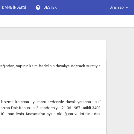
DAİRE İNDEKSİ
DESTEK
Giriş Yap
cağından, yapının kaim bedelinin davalıya ödemek suretiyle
bozma kararına uyulması nedeniyle davalı yararına usulî
masına Dair Kanun’un 2. maddesiyle 21.06.1987 tarihli 3402
10. maddenin Anayasa’ya aykırı olduğuna ve iptaline dair