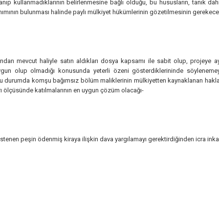
p kullanmadıklarının belirlenmesine bağlı olduğu, bu hususların, tanık dahil 
llanımının bulunması halinde paylı mülkiyet hükümlerinin gözetilmesinin gerekece
arından mevcut haliyle satın aldıkları dosya kapsamı ile sabit olup, projeye ay
uygun olup olmadığı ko­nusunda yeterli özeni gösterdiklerininde söylenem
bu durumda komşu bağımsız bölüm maliklerinin mülkiyetten kaynaklanan haklarını
arı ölçüsünde katılmalarının en uygun çözüm olacağı-
istenen peşin ödenmiş kiraya ilişkin dava yargılamayı gerektirdiğinden icra in