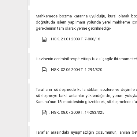
Mahkemece bozma kararına uyulduğu, kural olarak bozma
doğrultuda işlem yapılması yolunda yerel mahkeme iç
gereklerinin tam olarak yerine getirilmediği-
. HGK. 21.01.2009 T. 7-808/16
Hazinenin ecrimisil tespit ettirip fuzuli şagile ihtarna
. HGK. 02.06.2004 T. 1-294/320
Tarafların sözleşmede kullandıkları sözlere ve deyimle
sözleşmeye farklı anlamlar yüklendiğinde, yorum yoluyla
Kanunu’nun 18. maddesinin gözetilerek, sözleşmelerin ifas
. HGK. 08.07.2009 T. 14-283/325
Taraflar arasındaki uyuşmazlığın çözümünün, anılan bet