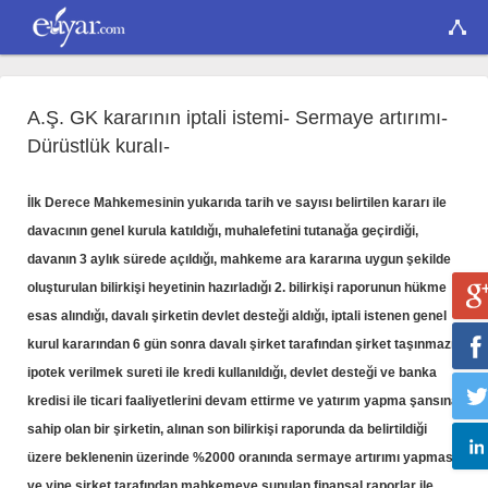
A.Ş. GK kararının iptali istemi- Sermaye artırımı-
Dürüstlük kuralı-
İlk Derece Mahkemesinin yukarıda tarih ve sayısı belirtilen kararı ile
davacının genel kurula katıldığı, muhalefetini tutanağa geçirdiği,
davanın 3 aylık sürede açıldığı, mahkeme ara kararına uygun şekilde
oluşturulan bilirkişi heyetinin hazırladığı 2. bilirkişi raporunun hükme
esas alındığı, davalı şirketin devlet desteği aldığı, iptali istenen genel
kurul kararından 6 gün sonra davalı şirket tarafından şirket taşınmazı
ipotek verilmek sureti ile kredi kullanıldığı, devlet desteği ve banka
kredisi ile ticari faaliyetlerini devam ettirme ve yatırım yapma şansına
sahip olan bir şirketin, alınan son bilirkişi raporunda da belirtildiği
üzere beklenenin üzerinde %2000 oranında sermaye artırımı yapması
ve yine şirket tarafından mahkemeye sunulan finansal raporlar ile