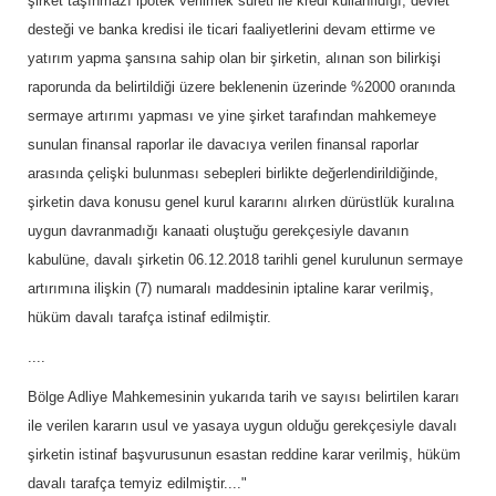
şirket taşınmazı ipotek verilmek sureti ile kredi kullanıldığı, devlet
desteği ve banka kredisi ile ticari faaliyetlerini devam ettirme ve
yatırım yapma şansına sahip olan bir şirketin, alınan son bilirkişi
raporunda da belirtildiği üzere beklenenin üzerinde %2000 oranında
sermaye artırımı yapması ve yine şirket tarafından mahkemeye
sunulan finansal raporlar ile davacıya verilen finansal raporlar
arasında çelişki bulunması sebepleri birlikte değerlendirildiğinde,
şirketin dava konusu genel kurul kararını alırken dürüstlük kuralına
uygun davranmadığı kanaati oluştuğu gerekçesiyle davanın
kabulüne, davalı şirketin 06.12.2018 tarihli genel kurulunun sermaye
artırımına ilişkin (7) numaralı maddesinin iptaline karar verilmiş,
hüküm davalı tarafça istinaf edilmiştir.
....
Bölge Adliye Mahkemesinin yukarıda tarih ve sayısı belirtilen kararı
ile verilen kararın usul ve yasaya uygun olduğu gerekçesiyle davalı
şirketin istinaf başvurusunun esastan reddine karar verilmiş, hüküm
davalı tarafça temyiz edilmiştir...."