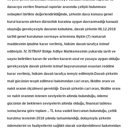
davacıya verilen finansal raporlar arasında çelişki bulunması
sebepleri birlikte değerlendirildiğinde, şirketin dava konusu genel
kurul kararını alırken dürüstlük kuralına uygun davranmadığı kanaati
oluştuğu gerekçesiyle davanın kabulüne, davalı şirketin 06.12.2018
tarihli genel kurulunun sermaye artırımına ilişkin (7) numaralı
maddesinin iptaline karar verilmiş, hüküm davalı tarafça istinaf
edilmiştir. IV. İSTİNAF Bölge Adliye Mahkemesinin yukarıda tarih ve
sayısı belirtilen kararı ile verilen kararın usul ve yasaya uygun olduğu
gerekçesiyle davalı şirketin istinaf başvurusunun esastan reddine
karar verilmiş, hüküm davalı tarafça temyiz edilmiştir.Davalı şirketin
mali gücünün tespit edilmesi bakımından cari oran, likidite oranı ve
nakit oranın ölçülmesi gerektiği- Davalı şirketin cari oran, likidite oranı
ve nakit oranının istenen seviyelerin altında bulunduğu, ödeme
gücünün de beklenen seviyelerin altında olduğu, finansal tablosu
sonuçlarına göre toplam .. TL kısa vadeli borcunun bulunduğu, çeltik
kurutma tesisinin 2018 yılında tamamlandığı, dolayısıyla şirketin
ödemelerini ve faaliyetlerini sağlıklı olarak sürdürebilmesi bakımından