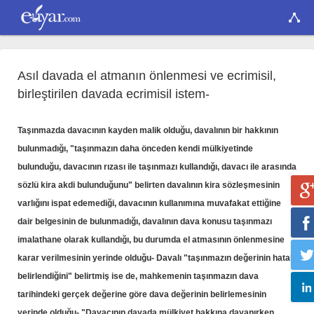
Asıl davada el atmanın önlenmesi ve ecrimisil,
birleştirilen davada ecrimisil istem-
Taşınmazda davacının kayden malik olduğu, davalının bir hakkının
bulunmadığı, "taşınmazın daha önceden kendi mülkiyetinde
bulunduğu, davacının rızası ile taşınmazı kullandığı, davacı ile arasında
sözlü kira akdi bulunduğunu" belirten davalının kira sözleşmesinin
varlığını ispat edemediği, davacının kullanımına muvafakat ettiğine
dair belgesinin de bulunmadığı, davalının dava konusu taşınmazı
imalathane olarak kullandığı, bu durumda el atmasının önlenmesine
karar verilmesinin yerinde olduğu- Davalı "taşınmazın değerinin hatalı
belirlendiğini" belirtmiş ise de, mahkemenin taşınmazın dava
tarihindeki gerçek değerine göre dava değerinin belirlemesinin
yerinde olduğu- "Davacının davada mülkiyet hakkına dayanırken